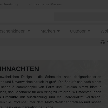
le Beratung
Exklusive Marken
schenkideen
Marken
Outdoor
Woh
IHNACHTEN
ewöhnliches Design - die Sehnsucht nach designorientierten
en und Unverwechselbarkeit ist groß. Die Bedürfnisse nach einem
ischen Zusammenspiel von Form und Funktion nimmt blomus
ass, das Besondere für den Alltag zu kreieren. Wir möchten Ihnen
s Produkte
mit Ausstrahlung und viel Individualität vorstellen.
ken Sie Produkte unter dem Motto
Weihnachtsdeco
und lassen
rauf ein - eine Inspiration der Sinne.