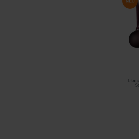
NEU
blom
S