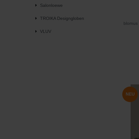
Salonloewe
TROIKA Designgloben
blomus 
VLUV
NEU