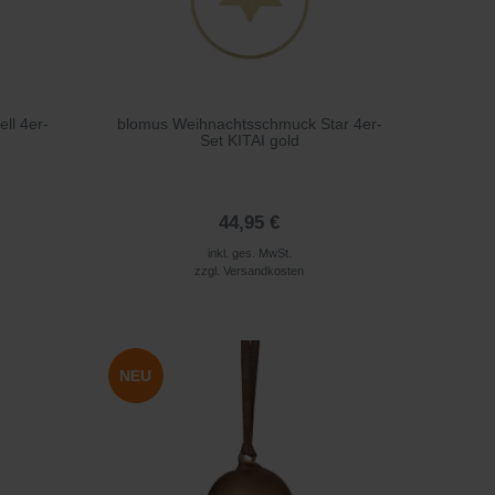
ll 4er-
blomus Weihnachtsschmuck Star 4er-
Set KITAI gold
44,95 €
inkl. ges. MwSt.
zzgl.
Versandkosten
NEU