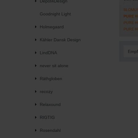
Depot4Design
BLOMU
Goodnight Light
PURE H
PURE H
Holmegaard
PURE H
Kähler Dansk Design
LindDNA
never sit alone
Räthgloben
recozy
Relaxound
RIGTIG
Rosendahl