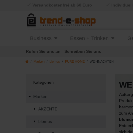
Versandkostenfrei ab 60 Euro
Individuel
Business
Essen + Trinken
Ge
Rufen Sie uns an - Schreiben Sie uns
Marken
blomus
PURE HOME
WEIHNACHTEN
Kategorien
WE
Außerg
Marken
Produkt
harmon
AKZENTE
zum Anl
blomu
blomus
Entdec
sich da