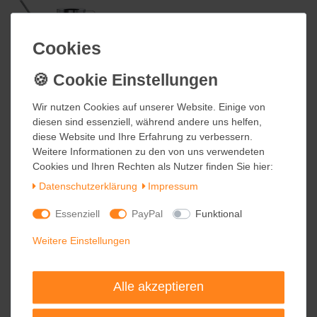
94,95 €
Cookies
Cookies
inkl. ges. MwSt.
Kostenloser Versand
Wir nutzen Cookies auf unserer Website. Einige von
Wir nutzen Cookies auf unserer Website. Einige von
diesen sind essenziell, während andere uns helfen,
diesen sind essenziell, während andere uns helfen,
stelton ORIGINAL Blumengießkanne
TOP
1,7 l
diese Website und Ihre Erfahrung zu verbessern.
diese Website und Ihre Erfahrung zu verbessern.
Weitere Informationen zu den von uns verwendeten
Weitere Informationen zu den von uns verwendeten
189,00 €
Cookies und Ihren Rechten als Nutzer finden Sie hier:
Cookies und Ihren Rechten als Nutzer finden Sie hier:
Daten­schutz­erklärung
Daten­schutz­erklärung
Impressum
Impressum
inkl. ges. MwSt.
Kostenloser Versand
Essenziell
Essenziell
PayPal
PayPal
Funktional
Funktional
Weitere Einstellungen
Weitere Einstellungen
stelton BLOOM Blumengießkanne grün
Alle akzeptieren
Alle akzeptieren
89,95 €