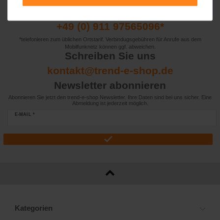
Rufen Sie uns an
+49 (0) 911 97565096*
*telefonieren zum üblichen Ortstarif. Verbindugsgebühren für Anrufe aus dem
Mobilfunknetz können ggf. abweichen.
Schreiben Sie uns
kontakt@trend-e-shop.de
Newsletter abonnieren
Abonnieren Sie jetzt den trend-e-shop Newsletter. Ihre Daten sind bei uns sicher. Eine
Abmeldung ist jederzeit möglich.
E-MAIL *
Kategorien