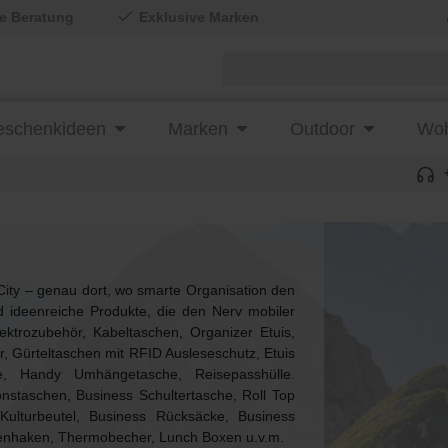
le Beratung
Exklusive Marken
schenkideen
Marken
Outdoor
Woh
City – genau dort, wo smarte Organisation den
 ideenreiche Produkte, die den Nerv mobiler
ktrozubehör, Kabeltaschen, Organizer Etuis,
, Gürteltaschen mit RFID Ausleseschutz, Etuis
, Handy Umhängetasche, Reisepasshülle.
staschen, Business Schultertasche, Roll Top
Kulturbeutel, Business Rücksäcke, Business
chenhaken, Thermobecher, Lunch Boxen u.v.m.