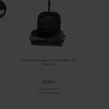
TROIKA Kulturbeutel WASHBAG für
Männer
34,90 €
inkl. ges. MwSt.
zzgl.
Versandkosten