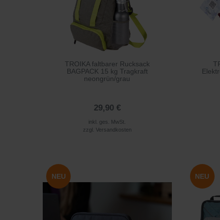
TROIKA faltbarer Rucksack
TR
BAGPACK 15 kg Tragkraft
Elekt
neongrün/grau
29,90 €
inkl. ges. MwSt.
zzgl.
Versandkosten
NEU
NEU