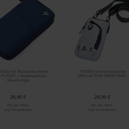
 Etui für Reisedokumente
TROIKA Umhängetasche
 FLIGHT + Ausleseschutz
REFLACTIVE SMARTBAG
blau/orange
28,90 €
29,90 €
inkl. ges. MwSt.
inkl. ges. MwSt.
zzgl.
Versandkosten
zzgl.
Versandkosten