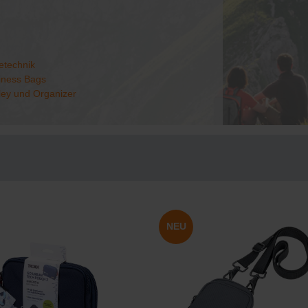
etechnik
iness Bags
lley und Organizer
NEU