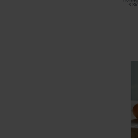
Holmeg
6 St