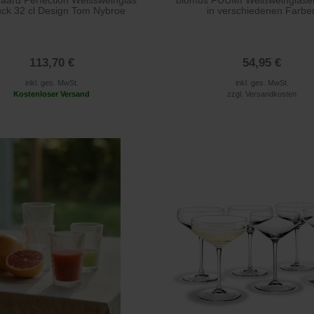
aard Perfection Weissweinglas
blomus FUUMI Weißweingläser 
ück 32 cl Design Tom Nybroe
in verschiedenen Farbe
113,70 €
54,95 €
inkl. ges. MwSt.
inkl. ges. MwSt.
Kostenloser Versand
zzgl.
Versandkosten