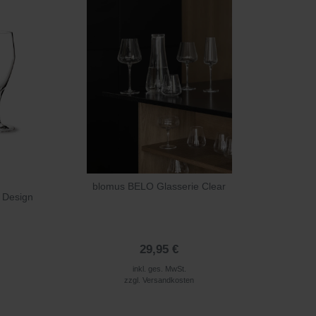
blomus BELO Glasserie Clear
 Design
29,95 €
inkl. ges. MwSt.
zzgl.
Versandkosten