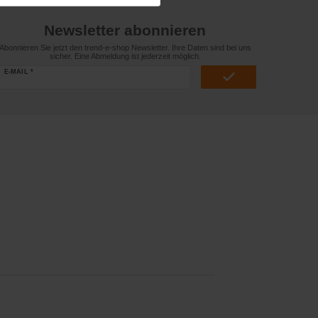
Newsletter abonnieren
Abonnieren Sie jetzt den trend-e-shop Newsletter. Ihre Daten sind bei uns
sicher. Eine Abmeldung ist jederzeit möglich.
E-MAIL *