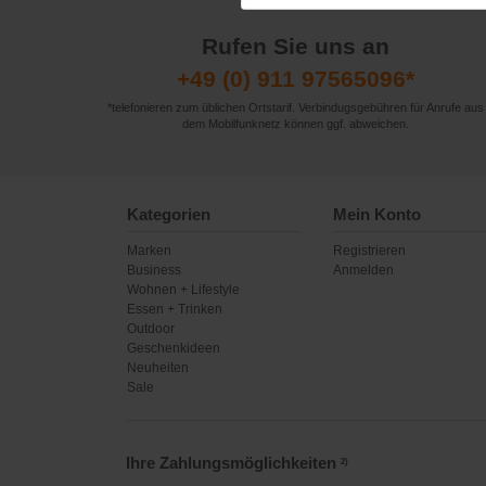
Rufen Sie uns an
+49 (0) 911 97565096*
*telefonieren zum üblichen Ortstarif. Verbindugsgebühren für Anrufe aus
dem Mobilfunknetz können ggf. abweichen.
Kategorien
Mein Konto
Marken
Registrieren
Business
Anmelden
Wohnen + Lifestyle
Essen + Trinken
Outdoor
Geschenkideen
Neuheiten
Sale
Ihre Zahlungsmöglichkeiten
2)