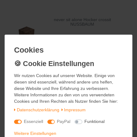
never sit alone Hocker crossit
NUSSBAUM
799,00 €
inkl. ges. MwSt.
Cookies
Cookies
Kostenloser Versand
Wir nutzen Cookies auf unserer Website. Einige von
Wir nutzen Cookies auf unserer Website. Einige von
never sit alone Verbinder Lemon
Squash
diesen sind essenziell, während andere uns helfen,
diesen sind essenziell, während andere uns helfen,
diese Website und Ihre Erfahrung zu verbessern.
diese Website und Ihre Erfahrung zu verbessern.
Weitere Informationen zu den von uns verwendeten
Weitere Informationen zu den von uns verwendeten
29,90 €
Cookies und Ihren Rechten als Nutzer finden Sie hier:
Cookies und Ihren Rechten als Nutzer finden Sie hier:
inkl. ges. MwSt.
zzgl.
Versandkosten
Daten­schutz­erklärung
Daten­schutz­erklärung
Impressum
Impressum
Essenziell
Essenziell
PayPal
PayPal
Funktional
Funktional
Weitere Einstellungen
Weitere Einstellungen
never sit alone Hocker crossit