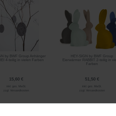
GN by BWF Group Anhänger
HEY-SIGN by BWF Group
I 4-teilig in vielen Farben
Eierwärmer RABBIT 2-teilig in vi
Farben
15,60 €
51,50 €
inkl. ges. MwSt.
inkl. ges. MwSt.
zzgl.
Versandkosten
zzgl.
Versandkosten