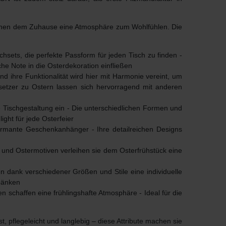
eihen dem Zuhause eine Atmosphäre zum Wohlfühlen. Die
sets, die perfekte Passform für jeden Tisch zu finden -
che Note in die Osterdekoration einfließen
nd ihre Funktionalität wird hier mit Harmonie vereint, um
setzer zu Ostern
lassen sich hervorragend mit anderen
he Tischgestaltung ein - Die unterschiedlichen Formen und
ight für jede Osterfeier
charmante Geschenkanhänger - Ihre detailreichen Designs
r- und Ostermotiven verleihen sie dem Osterfrühstück eine
en dank verschiedener Größen und Stile eine
individuelle
bänken
 schaffen eine frühlingshafte Atmosphäre - Ideal für die
, pflegeleicht und langlebig – diese Attribute machen sie