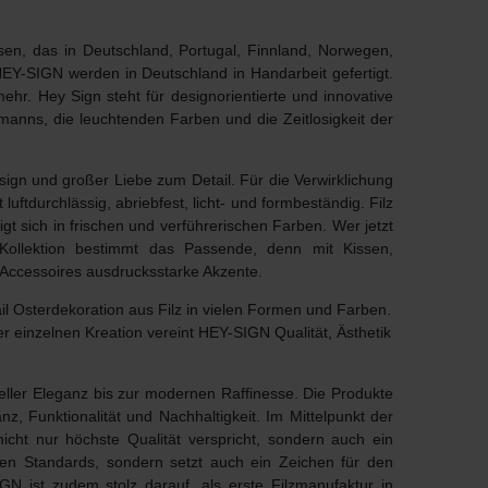
sen, das in Deutschland, Portugal, Finnland, Norwegen,
EY-SIGN werden in Deutschland in Handarbeit gefertigt.
 mehr.
Hey Sign steht für designorientierte und innovative
manns, die leuchtenden Farben und die Zeitlosigkeit der
ign und großer Liebe zum Detail. Für die Verwirklichung
luftdurchlässig, abriebfest, licht- und formbeständig. Filz
igt sich in frischen und verführerischen Farben. Wer jetzt
ollektion bestimmt das Passende, denn mit Kissen,
Accessoires ausdrucksstarke Akzente.
il
Osterdekoration aus Filz
in vielen Formen und Farben.
 einzelnen Kreation vereint HEY-SIGN Qualität, Ästhetik
eller Eleganz bis zur modernen Raffinesse. Die Produkte
nz, Funktionalität und
Nachhaltigkeit
. Im Mittelpunkt der
nicht nur höchste Qualität verspricht, sondern auch
ein
chen Standards, sondern setzt auch ein Zeichen für den
N ist zudem stolz darauf, als erste Filzmanufaktur in