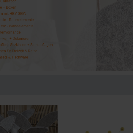
 Collection
e + Boxen
rn mit HEY-SIGN
stic - Raumelemente
stic - Wandelemente
henvorhänge
nken + Dekorieren
möbel, Sitzkissen + Stuhlauflagen
hen für Freizeit & Reise
hsets & Tischware