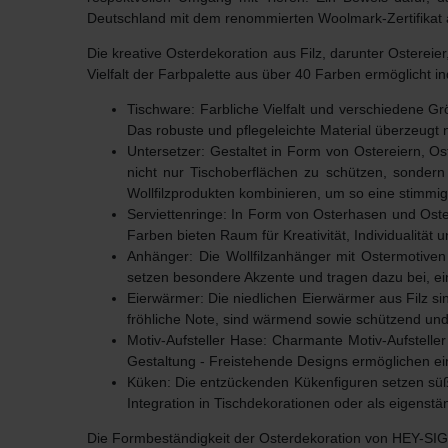
Deutschland mit dem renommierten Woolmark-Zertifikat 
Die kreative Osterdekoration aus Filz, darunter
Ostereier
Vielfalt der Farbpalette aus über 40 Farben ermöglicht in
Tischware
: Farbliche Vielfalt und verschiedene G
Das robuste und pflegeleichte Material überzeugt n
Untersetzer
: Gestaltet in Form von Ostereiern, Os
nicht nur Tischoberflächen zu schützen, sonder
Wollfilzprodukten kombinieren, um so eine stimmig
Serviettenringe
: In Form von Osterhasen und Ostere
Farben bieten Raum für Kreativität, Individualität
Anhänger
: Die Wollfilzanhänger mit Ostermotive
setzen besondere Akzente und tragen dazu bei, e
Eierwärmer
: Die niedlichen Eierwärmer aus Filz s
fröhliche Note, sind wärmend sowie schützend un
Motiv-Aufsteller Hase
: Charmante Motiv-Aufstelle
Gestaltung
- Freistehende Designs ermöglichen ei
Küken
: Die entzückenden Kükenfiguren setzen süße
Integration in Tischdekorationen oder als eigenst
Die Formbeständigkeit der
Osterdekoration
von HEY-SIGN 