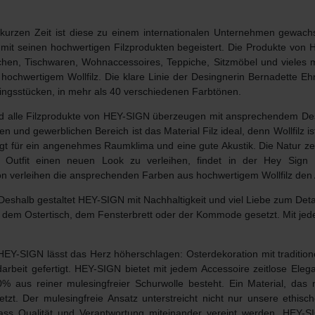
 kurzen Zeit ist diese zu einem internationalen Unternehmen gewach
 seinen hochwertigen Filzprodukten begeistert. Die Produkte von H
aschen, Tischwaren, Wohnaccessoires, Teppiche, Sitzmöbel und vieles
hochwertigem Wollfilz.
Die klare Linie der Desingnerin Bernadette Eh
ingsstücken, in mehr als 40 verschiedenen Farbtönen.
n und alle Filzprodukte von HEY-SIGN überzeugen mit ansprechendem Des
 und gewerblichen Bereich ist das Material Filz ideal, denn Wollfilz ist 
sorgt für ein angenehmes Raumklima und eine gute Akustik. Die Natur ze
tfit einen neuen Look zu verleihen, findet in der Hey Sign K
n verleihen die ansprechenden Farben aus hochwertigem Wollfilz den 
Deshalb gestaltet HEY-SIGN mit Nachhaltigkeit und viel Liebe zum Deta
dem Ostertisch, dem Fensterbrett oder der Kommode gesetzt. Mit jeder
 HEY-SIGN lässt das Herz höherschlagen: Osterdekoration mit tradition
arbeit gefertigt
. HEY-SIGN bietet mit jedem Accessoire zeitlose Elega
100% aus reiner
mulesingfreier Schurwolle
besteht. Ein Material, das 
tzt. Der mulesingfreie Ansatz unterstreicht nicht nur unsere ethis
ass Qualität und Verantwortung miteinander vereint werden. HEY-SIG