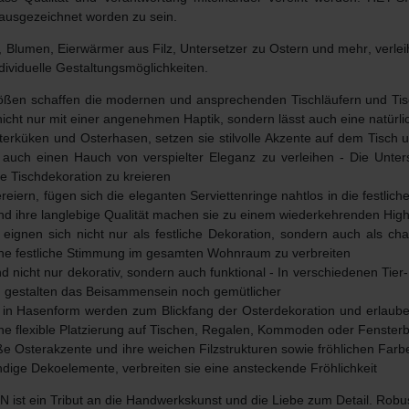
ausgezeichnet worden zu sein.
, Blumen, Eierwärmer aus Filz, Untersetzer zu Ostern und mehr
, verl
dividuelle Gestaltungsmöglichkeiten.
rößen schaffen die modernen und ansprechenden Tischläufern und Tisch
icht nur mit einer
angenehmen Haptik
, sondern lässt auch eine natürli
terküken und Osterhasen, setzen sie stilvolle Akzente auf dem Tisch u
n auch einen Hauch von verspielter Eleganz zu verleihen - Die
Unter
e Tischdekoration zu kreieren
iern, fügen sich die eleganten Serviettenringe nahtlos in die festlic
 und ihre langlebige Qualität machen sie zu einem wiederkehrenden Highl
n eignen sich nicht nur als festliche Dekoration, sondern auch als 
ine festliche Stimmung im gesamten Wohnraum zu verbreiten
ind nicht nur dekorativ, sondern auch funktional - In verschiedenen Tie
d gestalten das Beisammensein noch gemütlicher
r in Hasenform werden zum Blickfang der Osterdekoration und erlaub
ne flexible Platzierung auf Tischen, Regalen, Kommoden oder Fenster
 Osterakzente und ihre weichen Filzstrukturen sowie fröhlichen Farben
ändige Dekoelemente, verbreiten sie eine ansteckende Fröhlichkeit
ist ein Tribut an die Handwerkskunst und die Liebe zum Detail. Robust