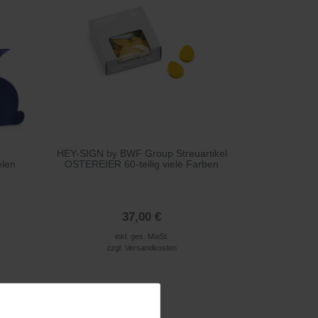
HEY-SIGN by BWF Group Streuartikel
elen
OSTEREIER 60-teilig viele Farben
37,00 €
inkl. ges. MwSt.
zzgl.
Versandkosten