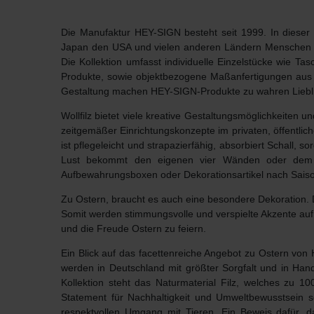
Die Manufaktur
HEY-SIGN
besteht seit 1999. In dieser
Japan den USA und vielen anderen Ländern Menschen mit
Die Kollektion umfasst individuelle Einzelstücke wie T
Produkte, sowie objektbezogene Maßanfertigungen aus 
Gestaltung machen
HEY-SIGN-Produkte
zu wahren Liebl
Wollfilz bietet viele kreative Gestaltungsmöglichkeite
zeitgemäßer Einrichtungskonzepte im privaten, öffentlichen
ist pflegeleicht und strapazierfähig, absorbiert Schall, 
Lust bekommt den eigenen vier Wänden oder dem Ou
Aufbewahrungsboxen oder Dekorationsartikel nach Saiso
Zu Ostern, braucht es auch eine besondere Dekoration. 
Somit werden stimmungsvolle und verspielte Akzente auf 
und die
Freude Ostern zu feiern.
Ein Blick auf das facettenreiche Angebot zu Ostern von
werden in Deutschland mit größter Sorgfalt und
in Hand
Kollektion steht das Naturmaterial Filz, welches zu 
Statement für Nachhaltigkeit und Umweltbewusstsein
se
respektvollen Umgang mit Tieren. Ein Beweis dafür, d