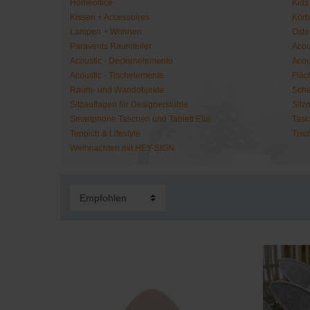
Homeoffice
Kids
Kissen + Accessoires
Körb
Lampen + Wohnen
Oste
Paravents Raumteiler
Acou
Acoustic - Deckenelemente
Acou
Acoustic - Tischelemente
Fläc
Raum- und Wandobjekte
Sche
Sitzauflagen für Designerstühle
Sitz
Smartphone Taschen und Tablett Etui
Tasc
Teppich & Lifestyle
Tisc
Weihnachten mit HEY-SIGN