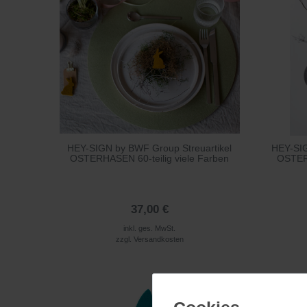
HEY-SIGN by BWF Group Streuartikel
HEY-SI
OSTERHASEN 60-teilig viele Farben
OSTERE
37,00 €
inkl. ges. MwSt.
zzgl.
Versandkosten