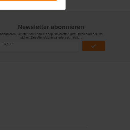
Newsletter abonnieren
Abonnieren Sie jetzt den trend-e-shop Newsletter. Ihre Daten sind bei uns
sicher. Eine Abmeldung ist jederzeit möglich.
E-MAIL *