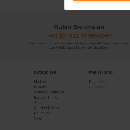
Rufen Sie uns an
+49 (0) 911 97565096*
*telefonieren zum üblichen Ortstarif. Verbindugsgebühren für Anrufe aus
dem Mobilfunknetz können ggf. abweichen.
Kategorien
Mein Konto
Marken
Registrieren
Business
Anmelden
Wohnen + Lifestyle
Essen + Trinken
Outdoor
Geschenkideen
Neuheiten
Sale