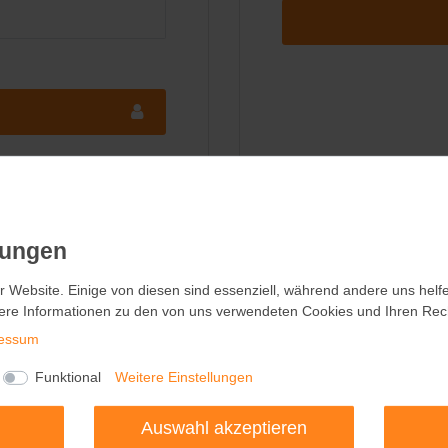
r Website. Einige von diesen sind essenziell, während andere uns helf
r Website. Einige von diesen sind essenziell, während andere uns helf
ung ist kostenlos und
ere Informationen zu den von uns verwendeten Cookies und Ihren Recht
ere Informationen zu den von uns verwendeten Cookies und Ihren Recht
o können Sie Adressen
rwalten.
essum
essum
Funktional
Funktional
Weitere Einstellungen
Weitere Einstellungen
Auswahl akzeptieren
Auswahl akzeptieren