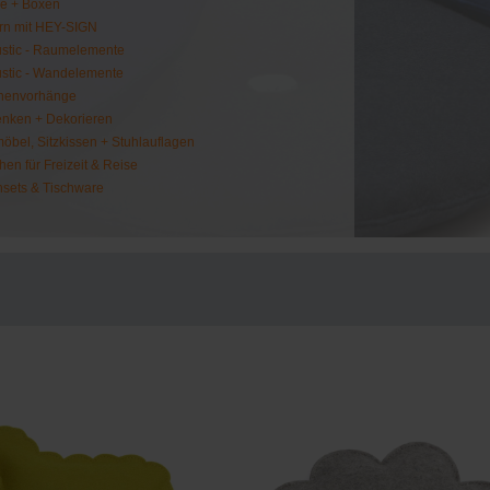
e + Boxen
rn mit HEY-SIGN
stic - Raumelemente
stic - Wandelemente
henvorhänge
nken + Dekorieren
möbel, Sitzkissen + Stuhlauflagen
hen für Freizeit & Reise
hsets & Tischware