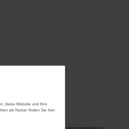
en, diese Website und Ihre
en, diese Website und Ihre
en als Nutzer finden Sie hier:
en als Nutzer finden Sie hier:
 Branche. Als werteorientiertes Familienunternehmen in