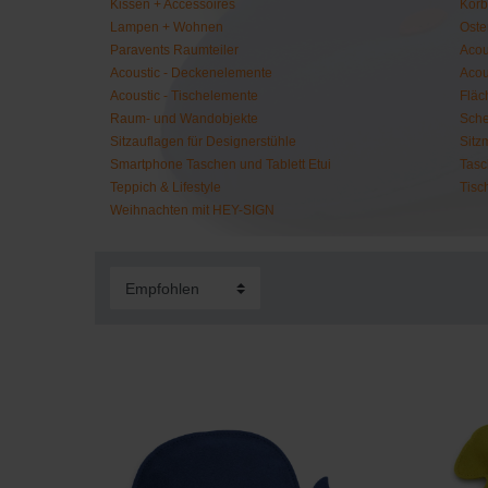
Kissen + Accessoires
Körb
Lampen + Wohnen
Oste
Paravents Raumteiler
Acou
Acoustic - Deckenelemente
Acou
Acoustic - Tischelemente
Fläc
Raum- und Wandobjekte
Sche
Sitzauflagen für Designerstühle
Sitz
Smartphone Taschen und Tablett Etui
Tasc
Teppich & Lifestyle
Tisc
Weihnachten mit HEY-SIGN