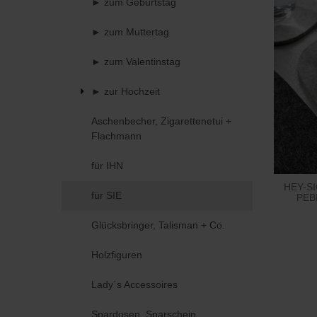
► zum Geburtstag
► zum Muttertag
► zum Valentinstag
► zur Hochzeit
Aschenbecher, Zigarettenetui +
Flachmann
für IHN
HEY-SI
für SIE
PEBB
Glücksbringer, Talisman + Co.
Holzfiguren
Lady´s Accessoires
Spardosen, Sparschein ...