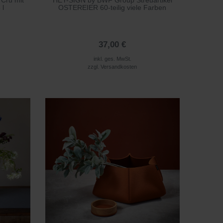
 Cru mit
HEY-SIGN by BWF Group Streuartikel
 l
OSTEREIER 60-teilig viele Farben
37,00 €
inkl. ges. MwSt.
zzgl.
Versandkosten