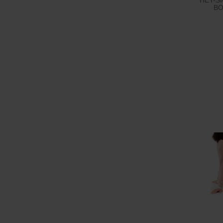
HEY-SI
BO