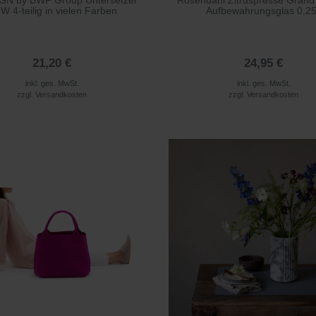
GN by BWF Group Untersetzer
Rosendahl Zitruspresse Grand
W 4-teilig in vielen Farben
Aufbewahrungsglas 0,25
21,20 €
24,95 €
inkl. ges. MwSt.
inkl. ges. MwSt.
zzgl.
Versandkosten
zzgl.
Versandkosten