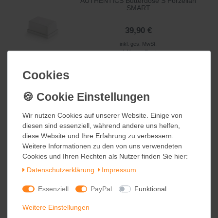
AUTHENTICS Butterdose S Porzellan
SMART
39,90 €
inkl. ges. MwSt.
zzgl.
Versandkosten
Cookies
Cookies
RIG-TIG by stelton BOX-IT Butterdose
white
Wir nutzen Cookies auf unserer Website. Einige von
Wir nutzen Cookies auf unserer Website. Einige von
34,95 €
diesen sind essenziell, während andere uns helfen,
diesen sind essenziell, während andere uns helfen,
inkl. ges. MwSt.
diese Website und Ihre Erfahrung zu verbessern.
diese Website und Ihre Erfahrung zu verbessern.
zzgl.
Versandkosten
Weitere Informationen zu den von uns verwendeten
Weitere Informationen zu den von uns verwendeten
Cookies und Ihren Rechten als Nutzer finden Sie hier:
Cookies und Ihren Rechten als Nutzer finden Sie hier:
Daten­schutz­erklärung
Daten­schutz­erklärung
Impressum
Impressum
Essenziell
Essenziell
PayPal
PayPal
Funktional
Funktional
Butterdosen
Weitere Einstellungen
Weitere Einstellungen
Spannende Akzente mit
raffinierten Butterdosen
in