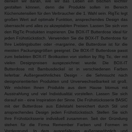
denken wir daran, wie wir das Leben ein bischen leichter
gestalten können, denn die Produkte sollen im Bereich
Küchenutensilien für den Verbraucher die 1. Wahl sein. RigTic legt
großen Wert auf optimale Funktion, ansprechendes Design das
überrascht und alles zu akzeptablen Preisen. Lassen Sie sich von
den RigTic Produkten inspirieren. Die
BOX-IT Butterdose
ideal für
jeden Frühstückstisch. Verwenden Sie die BOX-IT Butterdose für
Ihre Lieblingsbutter oder -margarine, die Butterdose ist für die
meisten Packungsgrößen geeignet. Die BOX-IT Butterdose passt
zum beliebten BOX-IT Brotkasten von stelton by Rig Tic, der mit
vielen Designpreisen ausgezeichnet wurde. Die BOX-IT
Butterdose mit Bambusdeckel ist in verschiedenen Farben
lieferbar. Außergewöhnliches Design - die Sehnsucht nach
designorientierten Produkten und Unverwechselbarkeit ist groß.
Wir möchten Ihnen Produkte aus dem Hause blomus mit
Ausstrahlung und viel Individualität vorstellen. Lassen Sie sich
darauf ein - eine Inspiration der Sinne. Die Frühstücksserie BASIC
mit der
Butterdose aus Edelstahl
bereichert durch Stil und
ansprechendes Design jeden Frühstückstisch. Stellen Sie sich
Ihre Frühstücksserie individuell zusammen. Seit der Gründung
stehen für die Firma Remember Farben und Formen im
Vordergrund. In dem ausgefallenen außergewöhnlich und