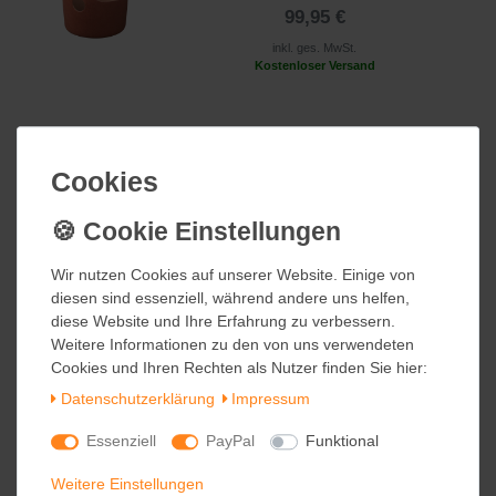
99,95 €
inkl. ges. MwSt.
Kostenloser Versand
PHILIPPI Stiftehalter Köcher ZICK
ZACK
Cookies
Cookies
69,90 €
inkl. ges. MwSt.
Wir nutzen Cookies auf unserer Website. Einige von
Wir nutzen Cookies auf unserer Website. Einige von
Kostenloser Versand
diesen sind essenziell, während andere uns helfen,
diesen sind essenziell, während andere uns helfen,
diese Website und Ihre Erfahrung zu verbessern.
diese Website und Ihre Erfahrung zu verbessern.
Weitere Informationen zu den von uns verwendeten
Weitere Informationen zu den von uns verwendeten
PHILIPPI Büroklammernhalter BULL &
Cookies und Ihren Rechten als Nutzer finden Sie hier:
Cookies und Ihren Rechten als Nutzer finden Sie hier:
BEAR
Daten­schutz­erklärung
Daten­schutz­erklärung
Impressum
Impressum
44,90 €
Essenziell
Essenziell
PayPal
PayPal
Funktional
Funktional
inkl. ges. MwSt.
zzgl.
Versandkosten
Weitere Einstellungen
Weitere Einstellungen