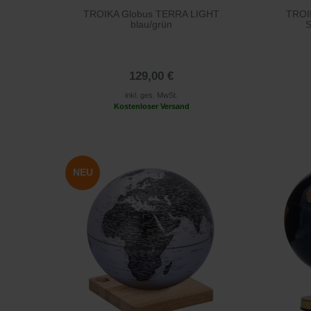
TROIKA Globus TERRA LIGHT
TROI
blau/grün
S
129,00 €
inkl. ges. MwSt.
Kostenloser Versand
NEU