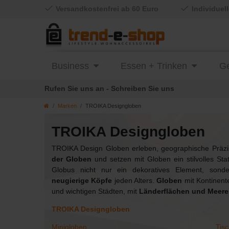
Versandkostenfrei ab 60 Euro
Individuel
Business
Essen + Trinken
Ge
Rufen Sie uns an - Schreiben Sie uns
Marken
TROIKA Designgloben
TROIKA Designgloben
TROIKA Design Globen erleben, geographische Präzisi
der Globen
und setzen mit Globen ein stilvolles Stat
Globus nicht nur ein dekoratives Element, son
neugierige Köpfe
jeden Alters.
Globen
mit Kontinent
und wichtigen Städten, mit
Länderflächen und Meer
TROIKA Designgloben
Minigloben
Tis