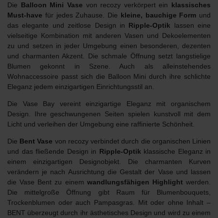
Die
Balloon Mini Vase
von recozy verkörpert ein
klassisches
Must-have
für jedes Zuhause. Die
kleine, bauchige Form
und
das elegante und zeitlose Design in
Ripple-Optik
lassen eine
vielseitige Kombination mit anderen Vasen und Dekoelementen
zu und setzen in jeder Umgebung einen besonderen, dezenten
und charmanten Akzent. Die schmale Öffnung setzt langstielige
Blumen gekonnt in Szene. Auch als alleinstehendes
Wohnaccessoire passt sich die Balloon Mini durch ihre schlichte
Eleganz jedem einzigartigen Einrichtungsstil an.
Die
Vase Bay
vereint einzigartige Eleganz mit organischem
Design. Ihre geschwungenen Seiten spielen kunstvoll mit dem
Licht und verleihen der Umgebung eine raffinierte Schönheit.
Die
Bent Vase
von recozy verbindet durch die organischen Linien
und das fließende Design in
Ripple-Optik
klassische Eleganz in
einem einzigartigen Designobjekt. Die charmanten Kurven
verändern je nach Ausrichtung die Gestalt der Vase und lassen
die Vase Bent zu einem
wandlungsfähigen Highlight
werden.
Die mittelgroße Öffnung gibt Raum für Blumenbouquets,
Trockenblumen oder auch Pampasgras. Mit oder ohne Inhalt –
BENT überzeugt durch ihr ästhetisches Design und wird zu einem