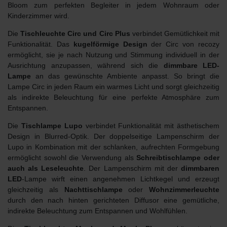
Bloom zum perfekten Begleiter in jedem Wohnraum oder
Kinderzimmer wird.
Die
Tischleuchte Circ
und Circ Plus
verbindet Gemütlichkeit mit
Funktionalität. Das
kugelförmige Design
der Circ von recozy
ermöglicht, sie je nach Nutzung und Stimmung individuell in der
Ausrichtung anzupassen, während sich die
dimmbare LED-
Lampe
an das gewünschte Ambiente anpasst. So bringt die
Lampe Circ in jeden Raum ein warmes Licht und sorgt gleichzeitig
als indirekte Beleuchtung für eine perfekte Atmosphäre zum
Entspannen.
Die
Tischlampe Lupo
verbindet Funktionalität mit ästhetischem
Design in Blurred-Optik. Der doppelseitige Lampenschirm der
Lupo in Kombination mit der schlanken, aufrechten Formgebung
ermöglicht sowohl die Verwendung als
Schreibtischlampe oder
auch als Leseleuchte
. Der Lampenschirm mit der
dimmbaren
LED
-Lampe wirft einen angenehmen Lichtkegel und erzeugt
gleichzeitig als
Nachttischlampe
oder
Wohnzimmerleuchte
durch den nach hinten gerichteten Diffusor eine gemütliche,
indirekte Beleuchtung zum Entspannen und Wohlfühlen.