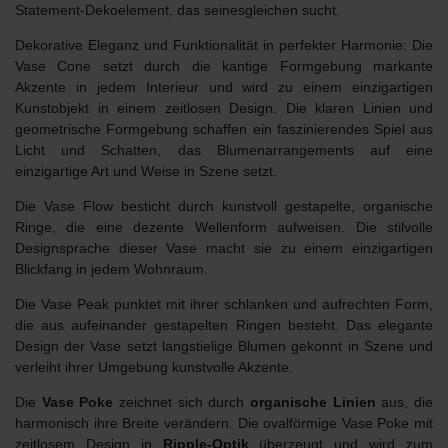
Statement-Dekoelement, das seinesgleichen sucht.
Dekorative Eleganz und Funktionalität in perfekter Harmonie: Die
Vase Cone
setzt durch die
kantige Formgebung markante
Akzente
in jedem Interieur und wird zu einem einzigartigen
Kunstobjekt in einem zeitlosen Design. Die klaren Linien und
geometrische Formgebung schaffen ein
faszinierendes Spiel aus
Licht und Schatten
, das Blumenarrangements auf eine
einzigartige Art und Weise in Szene setzt.
Die
Vase Flow
besticht durch
kunstvoll gestapelte, organische
Ringe
, die eine dezente Wellenform aufweisen. Die stilvolle
Designsprache dieser Vase macht sie zu einem einzigartigen
Blickfang in jedem Wohnraum.
Die
Vase Peak
punktet mit ihrer schlanken und aufrechten Form,
die aus
aufeinander gestapelten Ringen
besteht. Das elegante
Design der Vase setzt langstielige Blumen gekonnt in Szene und
verleiht ihrer Umgebung kunstvolle Akzente.
Die
Vase Poke
zeichnet sich durch
organische Linien
aus, die
harmonisch ihre Breite verändern. Die ovalförmige Vase Poke mit
zeitlosem Design in
Ripple-Optik
überzeugt und wird zum