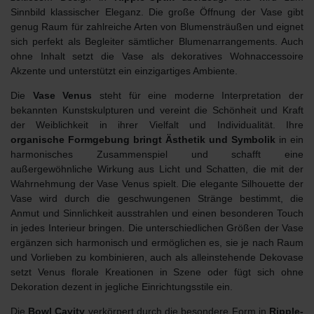
Sinnbild klassischer Eleganz. Die große Öffnung der Vase gibt
genug Raum für zahlreiche Arten von Blumensträußen und eignet
sich perfekt als Begleiter sämtlicher Blumenarrangements. Auch
ohne Inhalt setzt die Vase als dekoratives Wohnaccessoire
Akzente und unterstützt ein einzigartiges Ambiente.
Die
Vase Venus
steht für eine moderne Interpretation der
bekannten Kunstskulpturen und vereint die Schönheit und Kraft
der Weiblichkeit in ihrer Vielfalt und Individualität. Ihre
organische Formgebung bringt Ästhetik und Symbolik
in ein
harmonisches Zusammenspiel und schafft eine
außergewöhnliche Wirkung aus Licht und Schatten, die mit der
Wahrnehmung der Vase Venus spielt.
Die elegante Silhouette der
Vase wird durch die geschwungenen Stränge bestimmt, die
Anmut und Sinnlichkeit ausstrahlen und einen
besonderen Touch
in jedes Interieur
bringen. Die unterschiedlichen Größen der Vase
ergänzen sich harmonisch und ermöglichen es, sie je nach Raum
und Vorlieben zu kombinieren, auch als alleinstehende Dekovase
setzt Venus
florale Kreationen in Szene
oder fügt sich ohne
Dekoration dezent in jegliche Einrichtungsstile ein.
Die
Bowl Cavity
verkörpert durch die besondere Form in
Ripple-