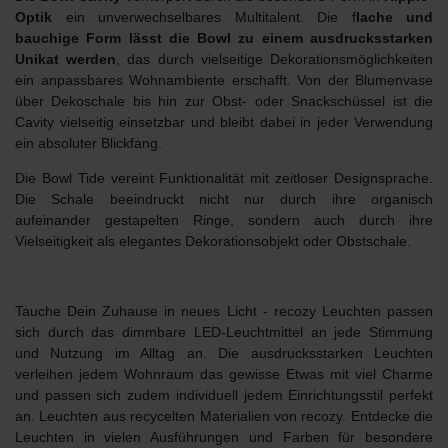
Optik
ein unverwechselbares Multitalent. Die f
lache und
bauchige Form lässt die Bowl zu einem ausdrucksstarken
Unikat werden
, das durch vielseitige Dekorationsmöglichkeiten
ein anpassbares Wohnambiente erschafft. Von der Blumenvase
über Dekoschale bis hin zur Obst- oder Snackschüssel ist die
Cavity vielseitig einsetzbar und bleibt dabei in jeder Verwendung
ein absoluter Blickfang.
Die
Bowl Tide
vereint Funktionalität mit zeitloser Designsprache.
Die Schale beeindruckt nicht nur durch ihre organisch
aufeinander gestapelten Ringe, sondern auch durch ihre
Vielseitigkeit als elegantes Dekorationsobjekt oder Obstschale.
Tauche Dein Zuhause in neues Licht -
recozy Leuchten
passen
sich durch das dimmbare LED-Leuchtmittel an jede Stimmung
und Nutzung im Alltag an. Die ausdrucksstarken Leuchten
verleihen jedem Wohnraum das gewisse Etwas
mit viel Charme
und passen sich zudem individuell jedem Einrichtungsstil perfekt
an. Leuchten aus
recycelten Materialien
von recozy. Entdecke die
Leuchten in vielen Ausführungen und Farben für besondere