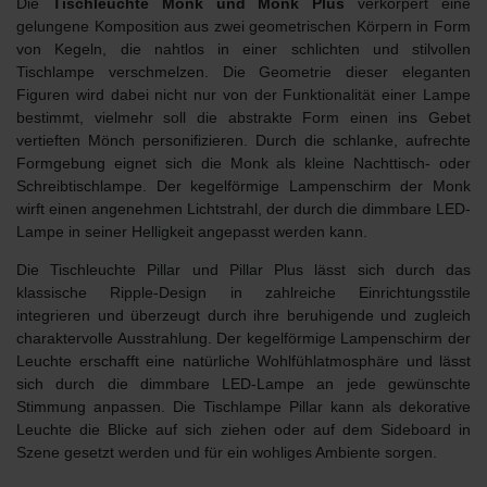
Die
Tischleuchte Monk und Monk Plus
verkörpert eine
gelungene Komposition aus zwei geometrischen Körpern in Form
von Kegeln, die nahtlos in einer schlichten und stilvollen
Tischlampe verschmelzen.
Die Geometrie dieser eleganten
Figuren wird dabei nicht nur von der Funktionalität einer Lampe
bestimmt, vielmehr soll die abstrakte Form einen ins Gebet
vertieften Mönch personifizieren. Durch die schlanke, aufrechte
Formgebung eignet sich die Monk als kleine
Nachttisch- oder
Schreibtischlampe
. Der kegelförmige Lampenschirm der Monk
wirft einen angenehmen Lichtstrahl, der durch die
dimmbare LED
-
Lampe in seiner Helligkeit angepasst werden kann.
Die
Tischleuchte Pillar und Pillar Plus
lässt sich durch das
klassische Ripple-Design
in zahlreiche Einrichtungsstile
integrieren und überzeugt durch ihre beruhigende und zugleich
charaktervolle Ausstrahlung. Der kegelförmige Lampenschirm der
Leuchte erschafft eine natürliche
Wohlfühlatmosphäre
und lässt
sich durch die
dimmbare LED-Lampe
an jede gewünschte
Stimmung anpassen. Die Tischlampe Pillar kann als dekorative
Leuchte die Blicke auf sich ziehen oder auf dem Sideboard in
Szene gesetzt werden und für ein wohliges Ambiente sorgen.