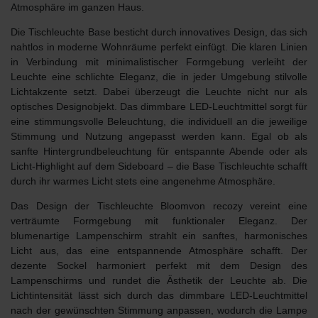
Atmosphäre im ganzen Haus.
Die
Tischleuchte Base
besticht durch innovatives Design, das sich
nahtlos in
moderne Wohnräume
perfekt einfügt. Die klaren Linien
in Verbindung mit minimalistischer Formgebung verleiht der
Leuchte eine schlichte Eleganz, die in jeder Umgebung stilvolle
Lichtakzente setzt. Dabei überzeugt die Leuchte nicht nur als
optisches Designobjekt
. Das dimmbare
LED-Leuchtmittel
sorgt für
eine stimmungsvolle Beleuchtung, die individuell an die jeweilige
Stimmung und Nutzung angepasst werden kann. Egal ob als
sanfte Hintergrundbeleuchtung
für entspannte Abende oder als
Licht-Highlight auf dem Sideboard
– die Base Tischleuchte schafft
durch ihr warmes Licht stets eine angenehme Atmosphäre.
Das Design der
Tischleuchte Bloom
von recozy vereint eine
verträumte Formgebung mit funktionaler Eleganz. Der
blumenartige Lampenschirm
strahlt ein sanftes, harmonisches
Licht aus, das eine entspannende Atmosphäre schafft. Der
dezente Sockel harmoniert perfekt mit dem Design des
Lampenschirms und rundet die Ästhetik der Leuchte ab. Die
Lichtintensität lässt sich durch das
dimmbare LED-Leuchtmittel
nach der gewünschten Stimmung anpassen, wodurch die Lampe