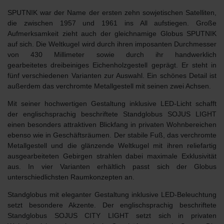
SPUTNIK war der Name der ersten zehn sowjetischen Satelliten,
die zwischen 1957 und 1961 ins All aufstiegen.
Große
Aufmerksamkeit zieht auch der gleichnamige Globus SPUTNIK
auf sich
. Die Weltkugel wird durch ihren imposanten Durchmesser
von 430 Millimeter sowie durch ihr
handwerklich
gearbeitetes dreibeiniges Eichenholzgestell
geprägt. Er steht in
fünf verschiedenen Varianten zur Auswahl. Ein schönes Detail ist
außerdem das verchromte Metallgestell mit seinen zwei Achsen.
Mit seiner hochwertigen Gestaltung
inklusive LED-Licht
schafft
der englischsprachig beschriftete
Standglobus SOJUS LIGHT
einen besonders attraktiven Blickfang in privaten Wohnbereichen
ebenso wie in Geschäftsräumen. Der stabile Fuß, das verchromte
Metallgestell und die glänzende
Weltkugel mit ihren reliefartig
ausgearbeiteten Gebirgen
strahlen dabei maximale Exklusivität
aus. In vier Varianten erhältlich passt sich der Globus
unterschiedlichsten Raumkonzepten an.
Standglobus mit eleganter Gestaltung
inklusive LED-Beleuchtung
setzt besondere Akzente. Der englischsprachig beschriftete
Standglobus SOJUS CITY LIGHT
setzt sich in privaten