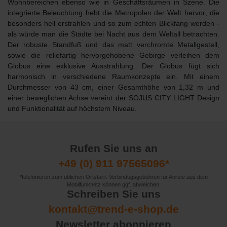
Wohnbereichen ebenso wie in Geschäftsräumen in Szene. Die
integrierte Beleuchtung hebt die Metropolen der Welt hervor
, die
besonders hell erstrahlen und so zum echten Blickfang werden -
als würde man die Städte bei Nacht aus dem Weltall betrachten.
Der robuste Standfuß und das matt verchromte Metallgestell,
sowie die
reliefartig hervorgehobene Gebirge
verleihen dem
Globus eine exklusive Ausstrahlung. Der Globus fügt sich
harmonisch in verschiedene Raumkonzepte ein. Mit einem
Durchmesser von 43 cm, einer Gesamthöhe von 1,32 m und
einer beweglichen Achse vereint der SOJUS CITY LIGHT Design
und Funktionalität auf höchstem Niveau.
Rufen Sie uns an
+49 (0) 911 97565096*
*telefonieren zum üblichen Ortstarif. Verbindugsgebühren für Anrufe aus dem
Mobilfunknetz können ggf. abweichen.
Schreiben Sie uns
kontakt@trend-e-shop.de
Newsletter abonnieren