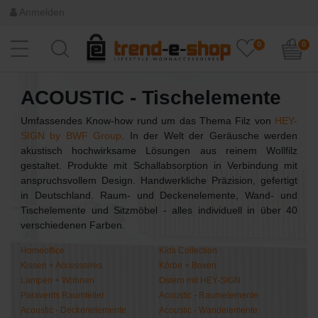
Anmelden
0
0
ACOUSTIC - Tischelemente
Umfassendes Know-how rund um das Thema Filz von
HEY-
SIGN by BWF Group
. In der Welt der Geräusche werden
akustisch hochwirksame Lösungen aus reinem Wollfilz
gestaltet. Produkte mit Schallabsorption in Verbindung mit
anspruchsvollem Design. Handwerkliche Präzision, gefertigt
in Deutschland. Raum- und Deckenelemente, Wand- und
Tischelemente und Sitzmöbel - alles individuell in über 40
verschiedenen Farben.
Homeoffice
Kids Collection
Kissen + Accessoires
Körbe + Boxen
Lampen + Wohnen
Ostern mit HEY-SIGN
Paravents Raumteiler
Acoustic - Raumelemente
Acoustic - Deckenelemente
Acoustic - Wandelemente