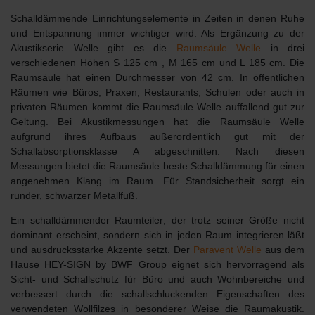
Schalldämmende Einrichtungselemente
in Zeiten in denen Ruhe
und Entspannung immer wichtiger wird. Als Ergänzung zu der
Akustikserie Welle gibt es die
Raumsäule Welle
in drei
verschiedenen Höhen S 125 cm , M 165 cm und L 185 cm. Die
Raumsäule hat einen Durchmesser von 42 cm. In öffentlichen
Räumen wie Büros, Praxen, Restaurants, Schulen oder auch in
privaten Räumen kommt die Raumsäule Welle auffallend gut zur
Geltung. Bei Akustikmessungen hat die Raumsäule Welle
aufgrund ihres Aufbaus außerordentlich gut mit der
Schallabsorptionsklasse A abgeschnitten. Nach diesen
Messungen bietet die Raumsäule beste Schalldämmung für einen
angenehmen Klang im Raum. Für Standsicherheit sorgt ein
runder, schwarzer Metallfuß.
Ein
schalldämmender Raumteiler
, der trotz seiner Größe nicht
dominant erscheint, sondern sich in jeden Raum integrieren läßt
und ausdrucksstarke Akzente setzt. Der
Paravent Welle
aus dem
Hause HEY-SIGN by BWF Group
eignet sich hervorragend als
Sicht- und Schallschutz
für Büro und auch Wohnbereiche und
verbessert durch die schallschluckenden Eigenschaften des
verwendeten Wollfilzes in besonderer Weise die Raumakustik.