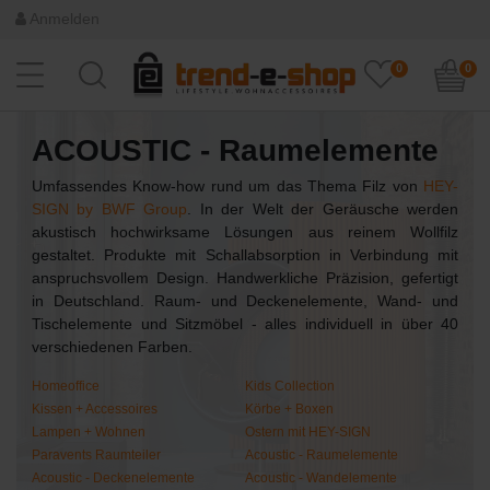
Anmelden
0
0
ACOUSTIC - Raumelemente
Umfassendes Know-how rund um das Thema Filz von
HEY-
SIGN by BWF Group
. In der Welt der Geräusche werden
akustisch hochwirksame Lösungen aus reinem Wollfilz
gestaltet. Produkte mit Schallabsorption in Verbindung mit
anspruchsvollem Design. Handwerkliche Präzision, gefertigt
in Deutschland. Raum- und Deckenelemente, Wand- und
Tischelemente und Sitzmöbel - alles individuell in über 40
verschiedenen Farben.
Homeoffice
Kids Collection
Kissen + Accessoires
Körbe + Boxen
Lampen + Wohnen
Ostern mit HEY-SIGN
Paravents Raumteiler
Acoustic - Raumelemente
Acoustic - Deckenelemente
Acoustic - Wandelemente