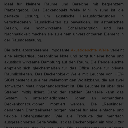
ideal für kleinere Räume und Bereiche mit begrenztem
Platzangebot. Das Deckenobjekt Welle Mini in rund ist die
perfekte Lösung, um akustische Herausforderungen in
verschiedenen Räumlichkeiten zu bewältigen. Ihr ästhetisches
Design, die hochwirksame Schallabsorption und ihre
Nachhaltigkeit machen sie zu einem unverzichtbaren Element in
der Raumgestaltung.
Die schallabsorbierende
imposante
Akustikleuchte Welle
verleiht
eine einzigartige, persönliche Note und sorgt für eine hohe und
akustisch wirksame Dämpfung auf den Raum. Die Pendelleuchte
empfiehlt sich gleichermaßen für das Office sowie für private
Räumlichkeiten. Das Deckenobjekt Welle mit Leuchte von HEY-
SIGN besteht aus einer wellenförmigen Wollfilzbahn, die auf zwei
schwarzen Metallringenangeordnet ist. Die Leuchte ist über drei
Streben mittig fixiert. Dank der stabilen Stahlseile kann das
System in unterschiedlichsten Höhen an vorhandene
Deckenkonstruktionen montiert werden. Die „Reutlinger“
genannten Drahtseilhalter sorgen hierbei für eine einfache und
flexible Höhenjustierung. Wie alle Produkte der mehrfach
ausgezeichneten Serie Welle, ist das Deckenobjekt ein Modul zur
Verbesserung der Raumakustik. Die schalldämmende Wirkung