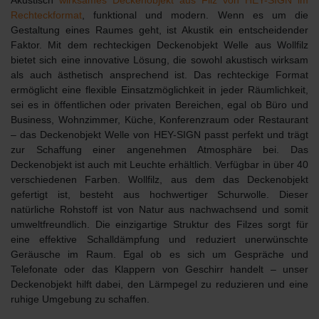
Rechteckformat
, funktional und modern. Wenn es um die
Gestaltung eines Raumes geht, ist Akustik ein entscheidender
Faktor. Mit dem
rechteckigen Deckenobjekt Welle
aus Wollfilz
bietet sich eine innovative Lösung, die sowohl akustisch wirksam
als auch ästhetisch ansprechend ist. Das rechteckige Format
ermöglicht eine flexible Einsatzmöglichkeit in jeder Räumlichkeit,
sei es in öffentlichen oder privaten Bereichen, egal ob Büro und
Business, Wohnzimmer, Küche, Konferenzraum oder Restaurant
– das Deckenobjekt Welle von HEY-SIGN passt perfekt und trägt
zur Schaffung einer angenehmen Atmosphäre bei. Das
Deckenobjekt ist auch mit Leuchte erhältlich.
Verfügbar in über 40
verschiedenen Farben.
Wollfilz, aus dem das Deckenobjekt
gefertigt ist, besteht aus hochwertiger Schurwolle. Dieser
natürliche Rohstoff ist von Natur aus nachwachsend und somit
umweltfreundlich
. Die einzigartige Struktur des Filzes sorgt für
eine
effektive Schalldämpfung
und reduziert unerwünschte
Geräusche im Raum. Egal ob es sich um Gespräche und
Telefonate oder das Klappern von Geschirr handelt – unser
Deckenobjekt hilft dabei, den Lärmpegel zu reduzieren und eine
ruhige Umgebung zu schaffen.