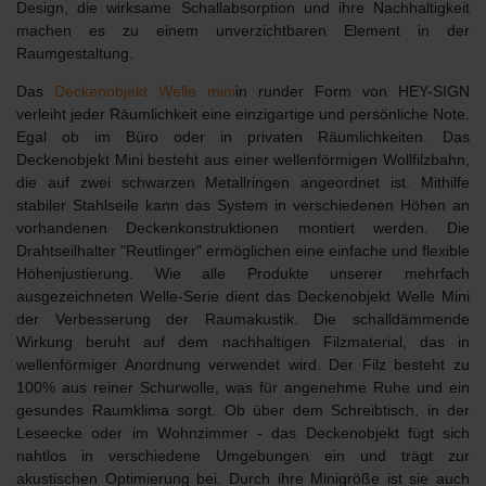
Design, die wirksame Schallabsorption und ihre Nachhaltigkeit
machen es zu einem unverzichtbaren Element in der
Raumgestaltung.
Das
Deckenobjekt Welle mini
in runder Form von HEY-SIGN
verleiht jeder Räumlichkeit eine einzigartige und persönliche Note.
Egal ob im Büro oder in privaten Räumlichkeiten. Das
Deckenobjekt Mini besteht aus einer wellenförmigen Wollfilzbahn,
die auf zwei schwarzen Metallringen angeordnet ist. Mithilfe
stabiler Stahlseile kann das System in
verschiedenen Höhen
an
vorhandenen Deckenkonstruktionen montiert werden. Die
Drahtseilhalter "Reutlinger" ermöglichen eine einfache und flexible
Höhenjustierung. Wie alle Produkte unserer mehrfach
ausgezeichneten Welle-Serie dient das Deckenobjekt Welle Mini
der
Verbesserung der Raumakustik
. Die schalldämmende
Wirkung beruht auf dem nachhaltigen Filzmaterial, das in
wellenförmiger Anordnung verwendet wird. Der Filz besteht zu
100% aus reiner Schurwolle, was für angenehme Ruhe und ein
gesundes Raumklima sorgt. Ob über dem Schreibtisch, in der
Leseecke oder im Wohnzimmer - das Deckenobjekt fügt sich
nahtlos in verschiedene Umgebungen ein und trägt zur
akustischen Optimierung bei. Durch ihre Minigröße ist sie auch