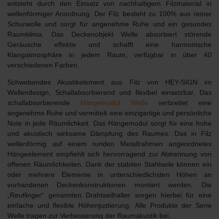
entsteht durch den Einsatz von nachhaltigem Filzmaterial in
wellenförmiger Anordnung. Der Filz besteht zu 100% aus reiner
Schurwolle und sorgt für angenehme Ruhe und ein gesundes
Raumklima. Das Deckenobjekt Welle absorbiert störende
Geräusche effektiv und schafft eine harmonische
Klangatmosphäre in jedem Raum, verfügbar in über 40
verschiedenen Farben.
Schwebendes Akustikelement aus Filz von HEY-SIGN im
Wellendesign, Schallabsorbierend und flexibel einsetzbar. Das
schallabsorbierende
Hängemodul Welle
verbreitet eine
angenehme Ruhe und vermittelt eine einzigartige und persönliche
Note in jede Räumlichkeit. Das Hängemodul sorgt für eine hohe
und akustisch wirksame Dämpfung des Raumes. Das in Filz
wellenförmig auf einem runden Metallrahmen angeordnetes
Hängeelement empfiehlt sich hervorragend zur Abtrennung von
offenen Räumlichkeiten. Dank der stabilen Stahlseile können ein
oder mehrere Elemente in unterschiedlichsten Höhen an
vorhandenen Deckenkonstruktionen montiert werden. Die
„Reutlinger“ genannten Drahtseilhalter sorgen hierbei für eine
einfache und flexible Höhenjustierung. Alle Produkte der Serie
Welle tragen zur Verbesserung der Raumakustik bei.