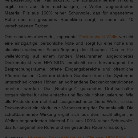
ergibt sich aus dem nachhaltigen, in Wellen angeordneten
Material Filz aus 100% reiner Schurwolle, das für angenehme
Ruhe und ein gesundes Raumklima sorgt, in
mehr als 40
verschiedenen Farben
.
Das schallabsorbierende, imposante
Deckenobjekt Welle
verleiht
eine einzigartige, persönliche Note und sorgt für eine hohe und
akustisch wirksame Schalldämpfung des Raumes. Das in Filz
wellenförmig auf einem runden Metallrahmen angeordnetes
Deckenobjekt von HEY-SIGN empfiehlt sich hervorragend für
Besprechungsräume, offene Eingangsbereiche und öffentliche
Räumlichkeiten. Dank der stabilen Stahlseile kann das System in
unterschiedlichsten Höhen an vorhandene Deckenkonstruktionen
montiert werden. Die „Reutlinger“ genannten Drahtseilhalter
sorgen hierbei für eine einfache und flexible Höhenjustierung. Wie
alle Produkte der mehrfach ausgezeichneten Serie Welle, ist das
Deckenobjekt ein Modul zur Verbesserung der Raumakustik. Die
schalldämmende Wirkung ergibt sich aus dem nachhaltigen, in
Wellen angeordneten Material Filz aus 100% reiner Schurwolle,
das für angenehme Ruhe und ein gesundes Raumklima sorgt.
Akustisch
wirksames Deckenobjekt aus Filz von HEY-SIGN im