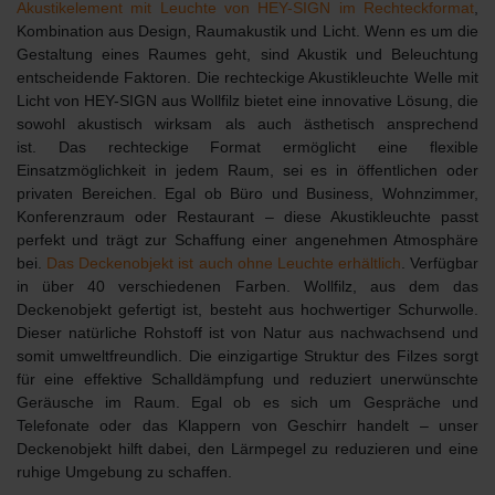
Akustikelement mit Leuchte von HEY-SIGN im Rechteckformat
,
Kombination aus Design, Raumakustik und Licht
. Wenn es um die
Gestaltung eines Raumes geht, sind Akustik und Beleuchtung
entscheidende Faktoren. Die
rechteckige Akustikleuchte Welle mit
Licht
von HEY-SIGN aus Wollfilz bietet eine innovative Lösung, die
sowohl akustisch wirksam als auch ästhetisch ansprechend
ist. Das rechteckige Format ermöglicht eine flexible
Einsatzmöglichkeit in jedem Raum, sei es in öffentlichen oder
privaten Bereichen. Egal ob Büro und Business, Wohnzimmer,
Konferenzraum oder Restaurant – diese Akustikleuchte passt
perfekt und trägt zur Schaffung einer angenehmen Atmosphäre
bei.
Das Deckenobjekt ist auch ohne Leuchte erhältlich
.
Verfügbar
in über 40 verschiedenen Farben.
Wollfilz, aus dem das
Deckenobjekt gefertigt ist, besteht aus hochwertiger Schurwolle.
Dieser natürliche Rohstoff ist von Natur aus nachwachsend und
somit
umweltfreundlich
. Die einzigartige Struktur des Filzes sorgt
für eine
effektive Schalldämpfung
und reduziert unerwünschte
Geräusche im Raum. Egal ob es sich um Gespräche und
Telefonate oder das Klappern von Geschirr handelt – unser
Deckenobjekt hilft dabei, den Lärmpegel zu reduzieren und eine
ruhige Umgebung zu schaffen.