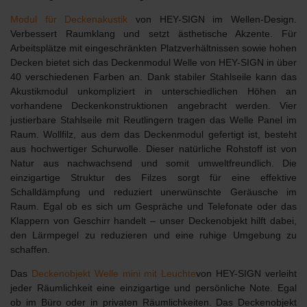
Modul für Deckenakustik
von HEY-SIGN im Wellen-Design.
Verbessert Raumklang
und setzt ästhetische Akzente. Für
Arbeitsplätze mit eingeschränkten Platzverhältnissen sowie hohen
Decken bietet sich das Deckenmodul Welle von HEY-SIGN
in über
40 verschiedenen Farben
an. Dank stabiler Stahlseile kann das
Akustikmodul unkompliziert in unterschiedlichen Höhen an
vorhandene Deckenkonstruktionen angebracht werden. Vier
justierbare Stahlseile mit Reutlingern tragen das Welle Panel im
Raum. Wollfilz, aus dem das Deckenmodul gefertigt ist, besteht
aus hochwertiger Schurwolle. Dieser natürliche Rohstoff ist von
Natur aus nachwachsend und somit
umweltfreundlich
. Die
einzigartige Struktur des Filzes sorgt für eine
effektive
Schalldämpfung
und reduziert unerwünschte Geräusche im
Raum. Egal ob es sich um Gespräche und Telefonate oder das
Klappern von Geschirr handelt – unser Deckenobjekt hilft dabei,
den Lärmpegel zu reduzieren und eine ruhige Umgebung zu
schaffen.
Das
Deckenobjekt Welle mini mit Leuchte
von HEY-SIGN verleiht
jeder Räumlichkeit eine einzigartige und persönliche Note. Egal
ob im Büro oder in privaten Räumlichkeiten. Das Deckenobjekt