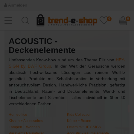
Anmelden
0
0
ACOUSTIC -
Deckenelemente
Umfassendes Know-how rund um das Thema Filz von
HEY-
SIGN by BWF Group
. In der Welt der Geräusche werden
akustisch hochwirksame Lösungen aus reinem Wollfilz
gestaltet. Produkte mit Schallabsorption in Verbindung mit
anspruchsvollem Design. Handwerkliche Präzision, gefertigt
in Deutschland. Raum- und Deckenelemente, Wand- und
Tischelemente und Sitzmöbel - alles individuell in über 40
verschiedenen Farben.
Homeoffice
Kids Collection
Kissen + Accessoires
Körbe + Boxen
Lampen + Wohnen
Ostern mit HEY-SIGN
Paravents Raumteiler
Acoustic - Raumelemente