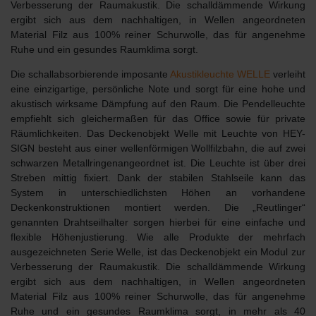
Verbesserung der Raumakustik. Die schalldämmende Wirkung
ergibt sich aus dem nachhaltigen, in Wellen angeordneten
Material Filz aus 100% reiner Schurwolle, das für angenehme
Ruhe und ein gesundes Raumklima sorgt.
Die schallabsorbierende
imposante
Akustikleuchte WELLE
verleiht
eine einzigartige, persönliche Note und sorgt für eine hohe und
akustisch wirksame Dämpfung auf den Raum. Die Pendelleuchte
empfiehlt sich gleichermaßen für das Office sowie für private
Räumlichkeiten. Das Deckenobjekt Welle mit Leuchte von HEY-
SIGN besteht aus einer wellenförmigen Wollfilzbahn, die auf zwei
schwarzen Metallringenangeordnet ist. Die Leuchte ist über drei
Streben mittig fixiert. Dank der stabilen Stahlseile kann das
System in unterschiedlichsten Höhen an vorhandene
Deckenkonstruktionen montiert werden. Die „Reutlinger“
genannten Drahtseilhalter sorgen hierbei für eine einfache und
flexible Höhenjustierung. Wie alle Produkte der mehrfach
ausgezeichneten Serie Welle, ist das Deckenobjekt ein Modul zur
Verbesserung der Raumakustik. Die schalldämmende Wirkung
ergibt sich aus dem nachhaltigen, in Wellen angeordneten
Material Filz aus 100% reiner Schurwolle, das für angenehme
Ruhe und ein gesundes Raumklima sorgt, in
mehr als 40