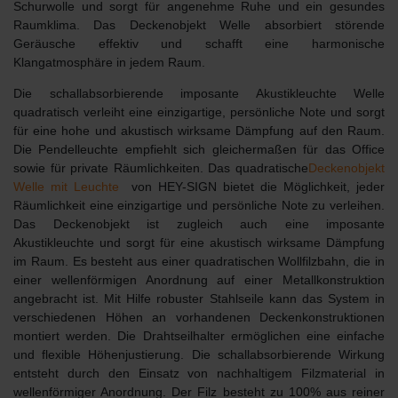
Schurwolle und sorgt für angenehme Ruhe und ein gesundes
Raumklima. Das Deckenobjekt Welle absorbiert störende
Geräusche effektiv und schafft eine harmonische
Klangatmosphäre in jedem Raum.
Die schallabsorbierende
imposante Akustikleuchte Welle
quadratisch
verleiht eine einzigartige, persönliche Note und sorgt
für eine hohe und akustisch wirksame Dämpfung auf den Raum.
Die Pendelleuchte empfiehlt sich gleichermaßen für das Office
sowie für private Räumlichkeiten. Das quadratische
Deckenobjekt
Welle mit Leuchte
von HEY-SIGN bietet die Möglichkeit, jeder
Räumlichkeit eine einzigartige und persönliche Note zu verleihen.
Das Deckenobjekt ist zugleich auch eine imposante
Akustikleuchte und sorgt für eine akustisch wirksame Dämpfung
im Raum. Es besteht aus einer quadratischen Wollfilzbahn, die in
einer wellenförmigen Anordnung auf einer Metallkonstruktion
angebracht ist. Mit Hilfe robuster Stahlseile kann das System in
verschiedenen Höhen an vorhandenen Deckenkonstruktionen
montiert werden. Die Drahtseilhalter ermöglichen eine einfache
und flexible Höhenjustierung. Die schallabsorbierende Wirkung
entsteht durch den Einsatz von nachhaltigem Filzmaterial in
wellenförmiger Anordnung. Der Filz besteht zu 100% aus reiner