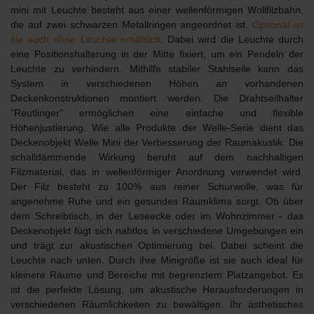
mini mit Leuchte besteht aus einer wellenförmigen Wollfilzbahn,
die auf zwei schwarzen Metallringen angeordnet ist.
Optional ist
sie auch ohne Leuchte erhältlich
. Dabei wird die Leuchte durch
eine Positionshalterung in der Mitte fixiert, um ein Pendeln der
Leuchte zu verhindern. Mithilfe stabiler Stahlseile kann das
System in verschiedenen Höhen an vorhandenen
Deckenkonstruktionen montiert werden. Die Drahtseilhalter
"Reutlinger" ermöglichen eine einfache und flexible
Höhenjustierung. Wie alle Produkte der Welle-Serie dient das
Deckenobjekt Welle Mini der
Verbesserung der Raumakustik
. Die
schalldämmende Wirkung beruht auf dem nachhaltigen
Filzmaterial, das in wellenförmiger Anordnung verwendet wird.
Der Filz besteht zu 100% aus reiner Schurwolle, was für
angenehme Ruhe und ein gesundes Raumklima sorgt. Ob über
dem Schreibtisch, in der Leseecke oder im Wohnzimmer - das
Deckenobjekt fügt sich nahtlos in verschiedene Umgebungen ein
und trägt zur akustischen Optimierung bei. Dabei scheint die
Leuchte nach unten. Durch ihre Minigröße ist sie auch
ideal für
kleinere Räume und Bereiche mit begrenztem Platzangebot
. Es
ist die perfekte Lösung, um akustische Herausforderungen in
verschiedenen Räumlichkeiten zu bewältigen. Ihr ästhetisches