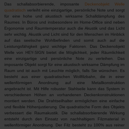
Das schallabsorbierende, imposante
Deckenobjekt Welle
quadratisch
verleiht eine einzigartige, persönliche Note und sorgt
für eine hohe und akustisch wirksame Schalldämpfung des
Raumes. In Büros und insbesondere im Home-Office sind neben
Ergonomie und Raumtemperatur auch die Akustik und das Licht
sehr wichtig. Akustik und Licht sind für den Menschen im Hinblick
auf das seelische Wohlbefinden und somit auch auf die
Leistungsfähigkeit ganz wichtige Faktoren. Das Deckenobjekt
Welle von HEY-SIGN bietet die Möglichkeit, jeder Räumlichkeit
eine einzigartige und persönliche Note zu verleihen. Das
imposante Objekt sorgt für eine akustisch wirksame Dämpfung im
Raum und ist auch mit Leuchte möglich, falls Sie wünschen. Es
besteht aus einer quadratischen Wollfilzbahn, die in einer
wellenförmigen Anordnung auf eine Metallkonstruktion
angebracht ist. Mit Hilfe robuster Stahlseile kann das System
in
verschiedenen Höhen
an vorhandenen Deckenkonstruktionen
montiert werden. Die Drahtseilhalter ermöglichen eine einfache
und flexible Höhenjustierung. Die quadratische Form des Objekts
verbessert die Raumakustik. Die schallabsorbierende Wirkung
entsteht durch den Einsatz von nachhaltigem Filzmaterial in
wellenförmiger Anordnung. Der Filz besteht zu 100% aus reiner