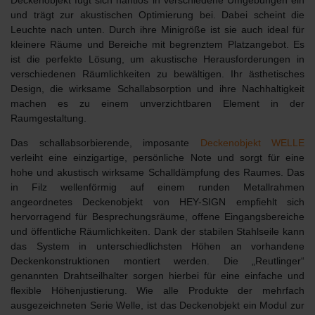
und trägt zur akustischen Optimierung bei. Dabei scheint die
Leuchte nach unten. Durch ihre Minigröße ist sie auch
ideal für
kleinere Räume und Bereiche mit begrenztem Platzangebot
. Es
ist die perfekte Lösung, um akustische Herausforderungen in
verschiedenen Räumlichkeiten zu bewältigen. Ihr ästhetisches
Design, die wirksame Schallabsorption und ihre Nachhaltigkeit
machen es zu einem unverzichtbaren Element in der
Raumgestaltung.
Das schallabsorbierende, imposante
Deckenobjekt WELLE
verleiht eine einzigartige, persönliche Note und sorgt für eine
hohe und akustisch wirksame Schalldämpfung des Raumes. Das
in Filz wellenförmig auf einem runden Metallrahmen
angeordnetes Deckenobjekt von HEY-SIGN empfiehlt sich
hervorragend für Besprechungsräume, offene Eingangsbereiche
und öffentliche Räumlichkeiten. Dank der stabilen Stahlseile kann
das System in unterschiedlichsten Höhen an vorhandene
Deckenkonstruktionen montiert werden. Die „Reutlinger“
genannten Drahtseilhalter sorgen hierbei für eine einfache und
flexible Höhenjustierung. Wie alle Produkte der mehrfach
ausgezeichneten Serie Welle, ist das Deckenobjekt ein Modul zur