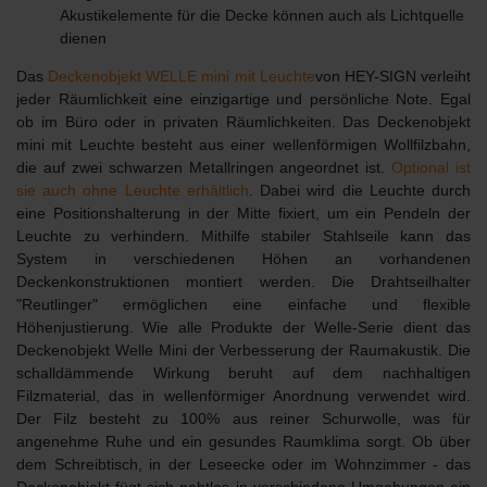
Akustikelemente für die Decke können auch als Lichtquelle
dienen
Das
Deckenobjekt WELLE mini mit Leuchte
von HEY-SIGN verleiht
jeder Räumlichkeit eine einzigartige und persönliche Note. Egal
ob im Büro oder in privaten Räumlichkeiten. Das Deckenobjekt
mini mit Leuchte besteht aus einer wellenförmigen Wollfilzbahn,
die auf zwei schwarzen Metallringen angeordnet ist.
Optional ist
sie auch ohne Leuchte erhältlich
. Dabei wird die Leuchte durch
eine Positionshalterung in der Mitte fixiert, um ein Pendeln der
Leuchte zu verhindern. Mithilfe stabiler Stahlseile kann das
System in verschiedenen Höhen an vorhandenen
Deckenkonstruktionen montiert werden. Die Drahtseilhalter
"Reutlinger" ermöglichen eine einfache und flexible
Höhenjustierung. Wie alle Produkte der Welle-Serie dient das
Deckenobjekt Welle Mini der
Verbesserung der Raumakustik
. Die
schalldämmende Wirkung beruht auf dem nachhaltigen
Filzmaterial, das in wellenförmiger Anordnung verwendet wird.
Der Filz besteht zu 100% aus reiner Schurwolle, was für
angenehme Ruhe und ein gesundes Raumklima sorgt. Ob über
dem Schreibtisch, in der Leseecke oder im Wohnzimmer - das
Deckenobjekt fügt sich nahtlos in verschiedene Umgebungen ein