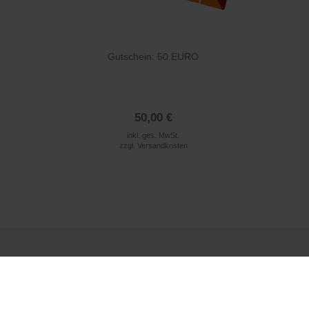
Gutschein: 50 EURO
50,00 €
inkl. ges. MwSt.
zzgl.
Versandkosten
Rufen Sie uns an
+49 (0) 911 97565096*
*telefonieren zum üblichen Ortstarif. Verbindugsgebühren für Anrufe aus