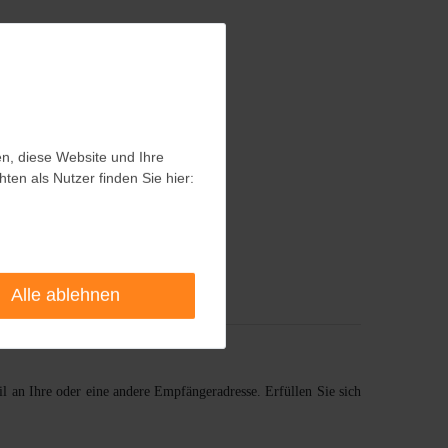
en, diese Website und Ihre
en, diese Website und Ihre
en als Nutzer finden Sie hier:
en als Nutzer finden Sie hier:
Alle ablehnen
Alle ablehnen
an Ihre oder eine andere Empfängeradresse. Erfüllen Sie sich