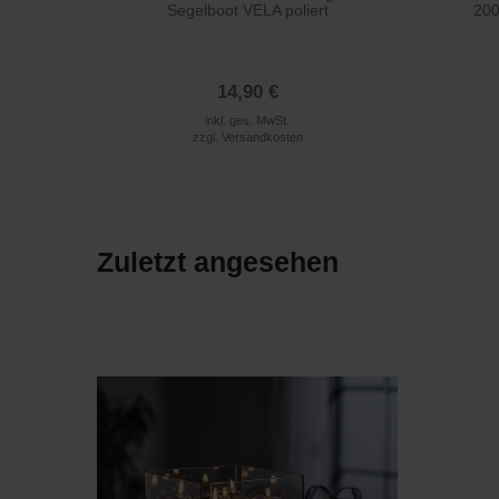
Segelboot VELA poliert
200
14,90 €
inkl. ges. MwSt.
zzgl.
Versandkosten
Zuletzt angesehen