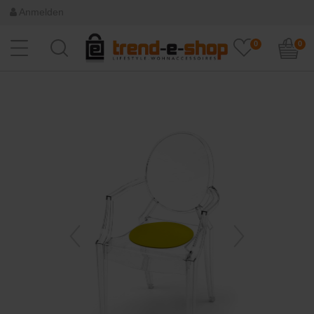
Anmelden
0
0