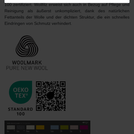
100 zertifiziert. Wollfilz erweist sich auch in Bezug auf Pflege und
Reinigung als äußerst unkompliziert, dank des natürlichen
Fettanteils der Wolle und der dichten Struktur, die ein schnelles
Eindringen von Schmutz verhindert.