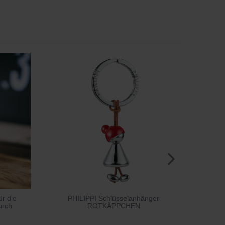
r die
PHILIPPI Schlüsselanhänger
PHI
urch
ROTKÄPPCHEN
(Auswa