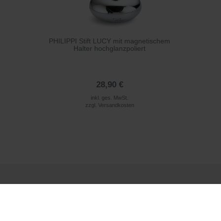
PHILIPPI Stift LUCY mit magnetischem
Halter hochglanzpoliert
28,90 €
inkl. ges. MwSt.
zzgl.
Versandkosten
Rufen Sie uns an
+49 (0) 911 97565096*
*telefonieren zum üblichen Ortstarif. Verbindugsgebühren für Anrufe aus