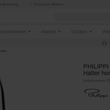
le Beratung
Exklusive Marken
schenkideen
Marken
Outdoor
Woh
oliert
PHILIPPI
Halter ho
Artikelnummer
2