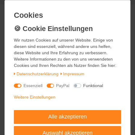
Cookies
Cookies
Wir nutzen Cookies auf unserer Website. Einige von
Wir nutzen Cookies auf unserer Website. Einige von
diesen sind essenziell, während andere uns helfen,
diesen sind essenziell, während andere uns helfen,
diese Website und Ihre Erfahrung zu verbessern.
diese Website und Ihre Erfahrung zu verbessern.
Weitere Informationen zu den von uns verwendeten
Weitere Informationen zu den von uns verwendeten
Cookies und Ihren Rechten als Nutzer finden Sie hier:
Cookies und Ihren Rechten als Nutzer finden Sie hier:
Daten­schutz­erklärung
Daten­schutz­erklärung
Impressum
Impressum
Essenziell
Essenziell
PayPal
PayPal
Funktional
Funktional
Weitere Einstellungen
Weitere Einstellungen
Alle akzeptieren
Alle akzeptieren
Auswahl akzeptieren
Auswahl akzeptieren