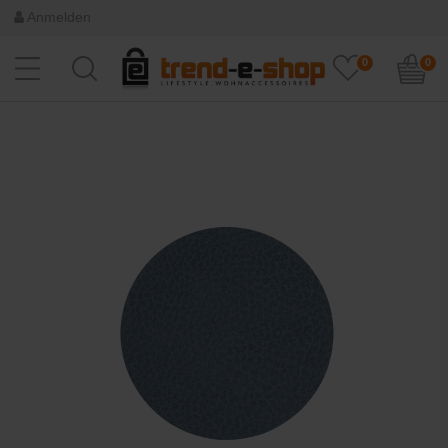
Anmelden
0
0