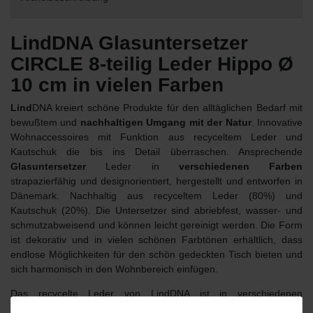
LindDNA Glasuntersetzer
CIRCLE 8-teilig Leder Hippo Ø
10 cm in vielen Farben
Lind
DNA kreiert schöne Produkte für den alltäglichen Bedarf mit
bewußtem und
nachhaltigen Umgang mit der Natur
. Innovative
Wohnaccessoires mit Funktion aus recyceltem Leder und
Kautschuk die bis ins Detail überraschen. Ansprechende
Glasuntersetzer
Leder in
verschiedenen Farben
strapazierfähig und designorientiert, hergestellt und entworfen in
Dänemark. Nachhaltig aus recyceltem Leder (80%) und
Kautschuk (20%). Die Untersetzer sind abriebfest, wasser- und
schmutzabweisend und können leicht gereinigt werden. Die Form
ist dekorativ und in vielen schönen Farbtönen erhältlich, dass
endlose Möglichkeiten für den schön gedeckten Tisch bieten und
sich harmonisch in den Wohnbereich einfügen.
Das recycelte Leder von LindDNA ist in verschiedenen
Oberflächenstrukturen, Mustern und Farben erhältlich. Alle