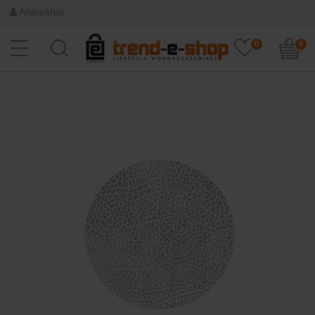
Anmelden
0
0