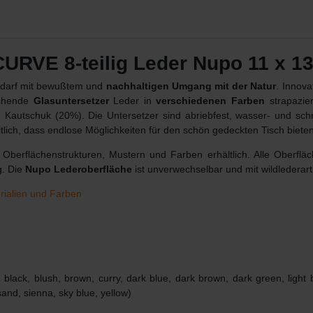
URVE 8-teilig Leder Nupo 11 x 13
Bedarf mit bewußtem und
nachhaltigen Umgang mit der Natur
. Innov
echende
Glasuntersetzer
Leder in
verschiedenen Farben
strapazier
Kautschuk (20%). Die Untersetzer sind abriebfest, wasser- und sch
ltlich, dass endlose Möglichkeiten für den schön gedeckten Tisch biet
Oberflächenstrukturen, Mustern und Farben erhältlich. Alle Oberfläc
g. Die
Nupo Lederoberfläche
ist unverwechselbar und mit wildlederart
erialien und Farben
lack, blush, brown, curry, dark blue, dark brown, dark green, light blu
sand, sienna, sky blue, yellow)