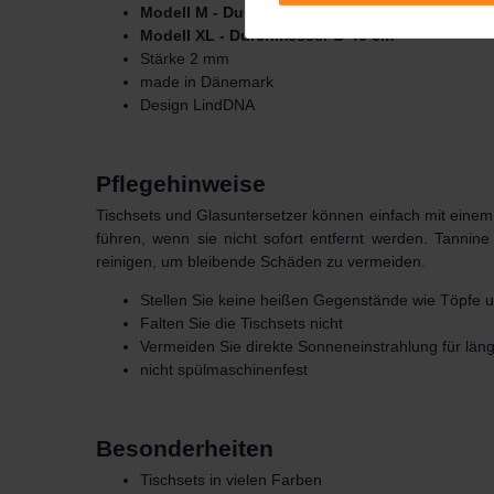
Modell M - Durchmesser Ø 30 cm
Modell XL - Durchmesser Ø 40 cm
Stärke 2 mm
made in Dänemark
Design LindDNA
Pflegehinweise
Tischsets und Glasuntersetzer können einfach mit einem
führen, wenn sie nicht sofort entfernt werden.
Tannine
reinigen, um bleibende Schäden zu vermeiden.
Stellen Sie keine heißen Gegenstände wie Töpfe u
Falten Sie die Tischsets nicht
Vermeiden Sie direkte Sonneneinstrahlung für läng
nicht spülmaschinenfest
Besonderheiten
Tischsets in vielen Farben