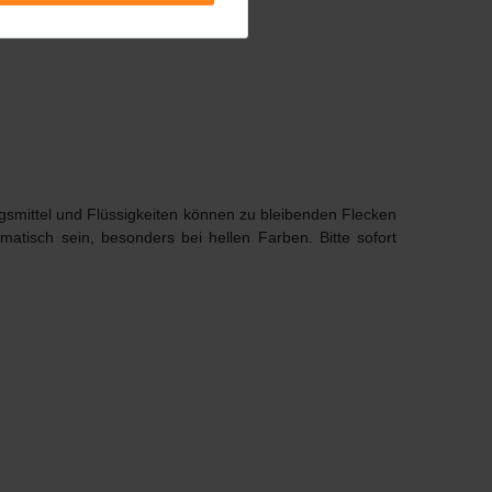
smittel und Flüssigkeiten können zu bleibenden Flecken
matisch sein, besonders bei hellen Farben.
Bitte sofort