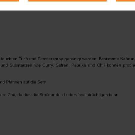
 feuchten Tuch und Fensterspray gereinigt werden.
Bestimmte Nahrung
 und Substanzen wie Curry, Safran, Paprika und Chili können proble
nd Pfannen auf die Sets
ere Zeit, da dies die Struktur des Leders beeinträchtigen kann