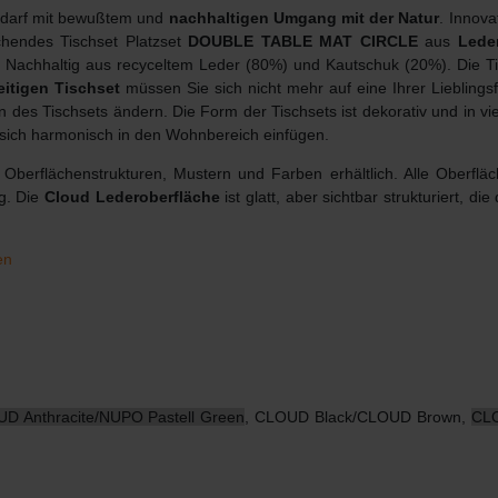
Bedarf mit bewußtem und
nachhaltigen Umgang mit der Natur
. Innov
chendes Tischset Platzset
DOUBLE TABLE MAT CIRCLE
aus
Lede
rk. Nachhaltig aus recyceltem Leder (80%) und Kautschuk (20%). Die T
itigen Tischset
müssen Sie sich nicht mehr auf eine Ihrer Lieblings
 des Tischsets ändern. Die Form der Tischsets ist dekorativ und in vi
 sich harmonisch in den Wohnbereich einfügen.
Oberflächenstrukturen, Mustern und Farben erhältlich. Alle Oberfläc
ng. Die
Cloud Lederoberfläche
ist glatt, aber sichtbar strukturiert, di
en
D Anthracite/NUPO Pastell Green
, CLOUD Black/CLOUD Brown,
CLO