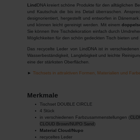
Lind
DNA kreiert schöne Produkte für den alltäglichen 
und Kautschuk die bis ins Detail überraschen. Anspre
designorientiert, hergestellt und entworfen in Dänema
und können leicht gereinigt werden. Mit einem
doppelse
Sie können Ihre Tischdekoration einfach durch Umdrehen
Möglichkeiten für den schön gedeckten Tisch bieten und
Das recycelte Leder von LindDNA ist in verschiedenen 
Wasserbeständigkeit, Langlebigkeit und leichte Reinigu
eine der stärksten Oberflächen.
►
Tischsets in attraktiven Formen, Materialien und Farb
Merkmale
Tischset DOUBLE CIRCLE
4 Stück
in verschiedenen Farbzusammenstellungen (
CLOU
CLOUD Brown/NUPO Sand
)
Material Cloud/Nupo
recyceltes Leder