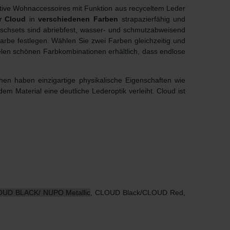
ative Wohnaccessoires mit Funktion aus recyceltem Leder
r Cloud
in
verschiedenen Farben
strapazierfähig und
ischsets sind abriebfest, wasser- und schmutzabweisend
farbe festlegen. Wählen Sie zwei Farben gleichzeitig und
elen schönen Farbkombinationen erhältlich, dass endlose
hen haben einzigartige physikalische Eigenschaften wie
e dem Material eine deutliche Lederoptik verleiht. Cloud ist
UD BLACK/ NUPO Metallic
, CLOUD Black/CLOUD Red,