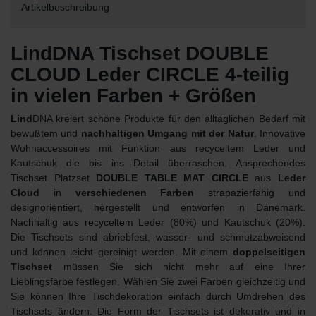
Artikelbeschreibung
LindDNA Tischset DOUBLE
CLOUD Leder CIRCLE 4-teilig
in vielen Farben + Größen
Lind
DNA kreiert schöne Produkte für den alltäglichen Bedarf mit
bewußtem und
nachhaltigen Umgang mit der Natur
. Innovative
Wohnaccessoires mit Funktion aus recyceltem Leder und
Kautschuk die bis ins Detail überraschen. Ansprechendes
Tischset Platzset
DOUBLE TABLE MAT CIRCLE
aus
Leder
Cloud
in
verschiedenen Farben
strapazierfähig und
designorientiert, hergestellt und entworfen in Dänemark.
Nachhaltig aus recyceltem Leder (80%) und Kautschuk (20%).
Die Tischsets sind abriebfest, wasser- und schmutzabweisend
und können leicht gereinigt werden. Mit einem
doppelseitigen
Tischset
müssen Sie sich nicht mehr auf eine Ihrer
Lieblingsfarbe festlegen. Wählen Sie zwei Farben gleichzeitig und
Sie können Ihre Tischdekoration einfach durch Umdrehen des
Tischsets ändern. Die Form der Tischsets ist dekorativ und in