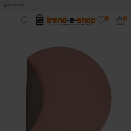
Anmelden
0
0