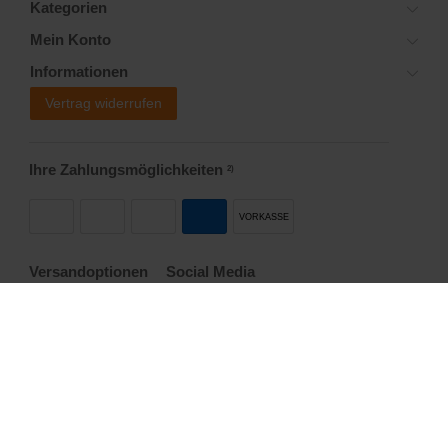
Kategorien
Mein Konto
Informationen
Vertrag widerrufen
Ihre Zahlungsmöglichkeiten
2)
VORKASSE
Versandoptionen
Social Media
Startseite
Allgemeine Geschäftsbedingungen
Widerrufsrecht
Datenschutzerklärung
Impressum
Copyright © 2008-2019 Trend-E-Shop. Alle Rechte vorbehalten.
Powered by
webimpact.io