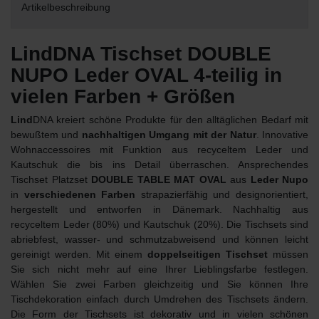
Artikelbeschreibung
LindDNA Tischset DOUBLE
NUPO Leder OVAL 4-teilig in
vielen Farben + Größen
Lind
DNA kreiert schöne Produkte für den alltäglichen Bedarf mit
bewußtem und
nachhaltigen Umgang mit der Natur
. Innovative
Wohnaccessoires mit Funktion aus recyceltem Leder und
Kautschuk die bis ins Detail überraschen. Ansprechendes
Tischset Platzset
DOUBLE TABLE MAT OVAL
aus
Leder Nupo
in
verschiedenen Farben
strapazierfähig und designorientiert,
hergestellt und entworfen in Dänemark. Nachhaltig aus
recyceltem Leder (80%) und Kautschuk (20%). Die Tischsets sind
abriebfest, wasser- und schmutzabweisend und können leicht
gereinigt werden. Mit einem
doppelseitigen Tischset
müssen
Sie sich nicht mehr auf eine Ihrer Lieblingsfarbe festlegen.
Wählen Sie zwei Farben gleichzeitig und Sie können Ihre
Tischdekoration einfach durch Umdrehen des Tischsets ändern.
Die Form der Tischsets ist dekorativ und in vielen schönen