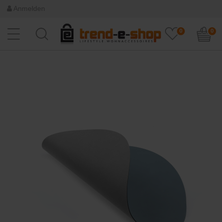
Anmelden
0
0