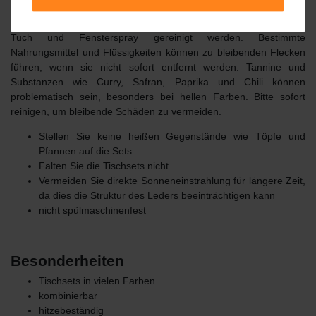
Pflegehinweise
Tischsets und Glasuntersetzer können einfach mit einem feuchten
Tuch und Fensterspray gereinigt werden.
Bestimmte
Nahrungsmittel und Flüssigkeiten können zu bleibenden Flecken
führen, wenn sie nicht sofort entfernt werden.
Tannine und
Substanzen wie Curry, Safran, Paprika und Chili können
problematisch sein, besonders bei hellen Farben.
Bitte sofort
reinigen, um bleibende Schäden zu vermeiden.
Stellen Sie keine heißen Gegenstände wie Töpfe und
Pfannen auf die Sets
Falten Sie die Tischsets nicht
Vermeiden Sie direkte Sonneneinstrahlung für längere Zeit,
da dies die Struktur des Leders beeinträchtigen kann
nicht spülmaschinenfest
Besonderheiten
Tischsets in vielen Farben
kombinierbar
hitzebeständig