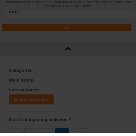
Abonnieren Sie jetzt den trend-e-shop Newsletter. Ihre Daten sind bei uns sicher. Eine
Abmeldung ist jederzeit möglich.
E-MAIL *
Kategorien
Mein Konto
Informationen
Vertrag widerrufen
Ihre Zahlungsmöglichkeiten
2)
VORKASSE