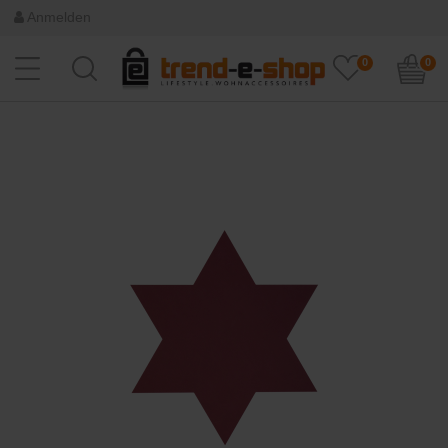
Anmelden
0
0