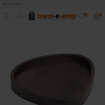
Anmelden
0
0