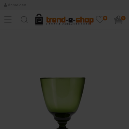
Anmelden
0
0