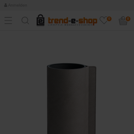
Anmelden
0
0