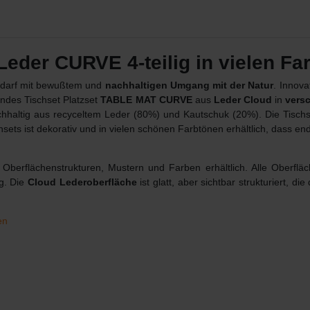
der CURVE 4-teilig in vielen Fa
Bedarf mit bewußtem und
nachhaltigen Umgang mit der Natur
. Innov
endes Tischset Platzset
TABLE MAT CURVE
aus
Leder Cloud
in
vers
chhaltig aus recyceltem Leder (80%) und Kautschuk (20%). Die Tisch
sets ist dekorativ und in vielen schönen Farbtönen erhältlich, dass e
Oberflächenstrukturen, Mustern und Farben erhältlich. Alle Oberfläc
ng. Die
Cloud Lederoberfläche
ist glatt, aber sichtbar strukturiert, di
en