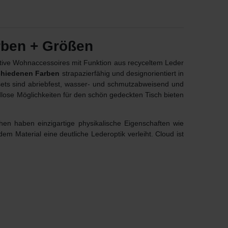
rben + Größen
ative Wohnaccessoires mit Funktion aus recyceltem Leder
chiedenen Farben
strapazierfähig und designorientiert in
sets sind abriebfest, wasser- und schmutzabweisend und
ndlose Möglichkeiten für den schön gedeckten Tisch bieten
hen haben einzigartige physikalische Eigenschaften wie
e dem Material eine deutliche Lederoptik verleiht. Cloud ist