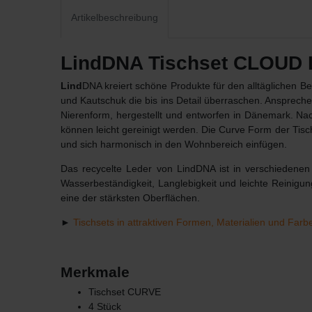
Artikelbeschreibung
LindDNA Tischset CLOUD Le
Lind
DNA kreiert schöne Produkte für den alltäglichen 
und Kautschuk die bis ins Detail überraschen. Ansprech
Nierenform, hergestellt und entworfen in Dänemark. Na
können leicht gereinigt werden. Die Curve Form der Tisch
und sich harmonisch in den Wohnbereich einfügen.
Das recycelte Leder von LindDNA ist in verschiedenen 
Wasserbeständigkeit, Langlebigkeit und leichte Reinigu
eine der stärksten Oberflächen.
►
Tischsets in attraktiven Formen, Materialien und Farb
Merkmale
Tischset CURVE
4 Stück