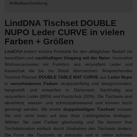
Artikelbeschreibung
LindDNA Tischset DOUBLE
NUPO Leder CURVE in vielen
Farben + Größen
Lind
DNA kreiert schöne Produkte für den alltäglichen Bedarf mit
bewußtem und
nachhaltigen Umgang mit der Natur
. Innovative
Wohnaccessoires mit Funktion aus recyceltem Leder und
Kautschuk die bis ins Detail überraschen. Ansprechendes
Tischset Platzset
DOUBLE TABLE MAT CURVE
aus
Leder Nupo
in
verschiedenen Farben
strapazierfähig und designorientiert,
hergestellt und entworfen in Dänemark. Nachhaltig aus
recyceltem Leder (80%) und Kautschuk (20%). Die Tischsets sind
abriebfest, wasser- und schmutzabweisend und können leicht
gereinigt werden. Mit einem
doppelseitigen Tischset
müssen
Sie sich nicht mehr auf eine Ihrer Lieblingsfarbe festlegen.
Wählen Sie zwei Farben gleichzeitig und Sie können Ihre
Tischdekoration einfach durch Umdrehen des Tischsets ändern.
Die Form der Tischsets ist dekorativ und in vielen schönen