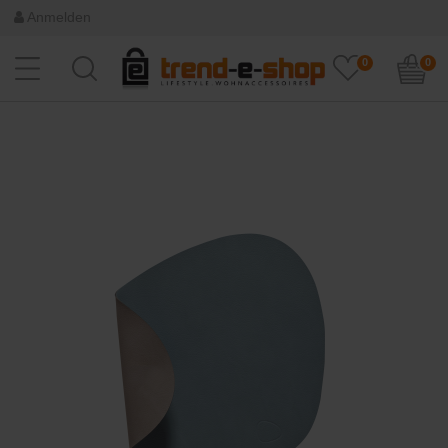
Anmelden
0
0