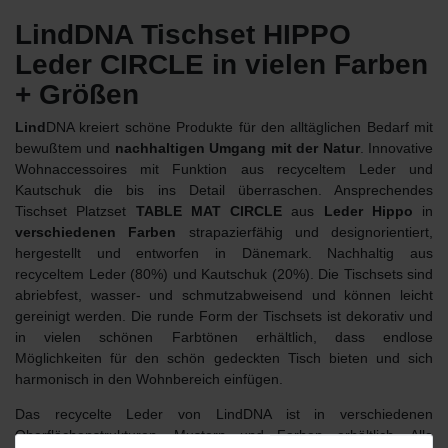
LindDNA Tischset HIPPO
Leder CIRCLE in vielen Farben
+ Größen
Lind
DNA kreiert schöne Produkte für den alltäglichen Bedarf mit
bewußtem und
nachhaltigen Umgang mit der Natur
. Innovative
Wohnaccessoires mit Funktion aus recyceltem Leder und
Kautschuk die bis ins Detail überraschen. Ansprechendes
Tischset Platzset
TABLE MAT CIRCLE
aus
Leder Hippo
in
verschiedenen Farben
strapazierfähig und designorientiert,
hergestellt und entworfen in Dänemark. Nachhaltig aus
recyceltem Leder (80%) und Kautschuk (20%). Die Tischsets sind
abriebfest, wasser- und schmutzabweisend und können leicht
gereinigt werden. Die runde Form der Tischsets ist dekorativ und
in vielen schönen Farbtönen erhältlich, dass endlose
Möglichkeiten für den schön gedeckten Tisch bieten und sich
harmonisch in den Wohnbereich einfügen.
Das recycelte Leder von LindDNA ist in verschiedenen
Oberflächenstrukturen, Mustern und Farben erhältlich. Alle