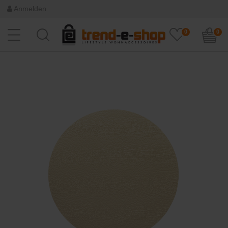
Anmelden
0
0