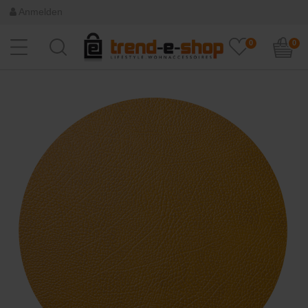
Anmelden
0
0