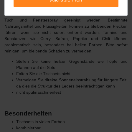
Pflegehinweise
Tischsets und Glasuntersetzer können einfach mit einem feuchten
Tuch und Fensterspray gereinigt werden.
Bestimmte
Nahrungsmittel und Flüssigkeiten können zu bleibenden Flecken
führen, wenn sie nicht sofort entfernt werden.
Tannine und
Substanzen wie Curry, Safran, Paprika und Chili können
problematisch sein, besonders bei hellen Farben.
Bitte sofort
reinigen, um bleibende Schäden zu vermeiden.
Stellen Sie keine heißen Gegenstände wie Töpfe und
Pfannen auf die Sets
Falten Sie die Tischsets nicht
Vermeiden Sie direkte Sonneneinstrahlung für längere Zeit,
da dies die Struktur des Leders beeinträchtigen kann
nicht spülmaschinenfest
Besonderheiten
Tischsets in vielen Farben
kombinierbar