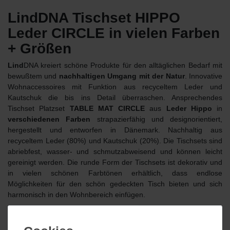
LindDNA Tischset HIPPO
Leder CIRCLE in vielen Farben
+ Größen
Lind
DNA kreiert schöne Produkte für den alltäglichen Bedarf mit
bewußtem und
nachhaltigen Umgang mit der Natur
. Innovative
Wohnaccessoires mit Funktion aus recyceltem Leder und
Kautschuk die bis ins Detail überraschen. Ansprechendes
Tischset Platzset
TABLE MAT CIRCLE
aus
Leder Hippo
in
verschiedenen Farben
strapazierfähig und designorientiert,
hergestellt und entworfen in Dänemark. Nachhaltig aus
recyceltem Leder (80%) und Kautschuk (20%). Die Tischsets sind
abriebfest, wasser- und schmutzabweisend und können leicht
gereinigt werden. Die runde Form der Tischsets ist dekorativ und
in vielen schönen Farbtönen erhältlich, dass endlose
Möglichkeiten für den schön gedeckten Tisch bieten und sich
harmonisch in den Wohnbereich einfügen.
Das recycelte Leder von LindDNA ist in verschiedenen
Oberflächenstrukturen, Mustern und Farben erhältlich. Alle