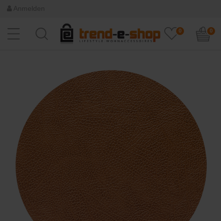
Anmelden
0
0