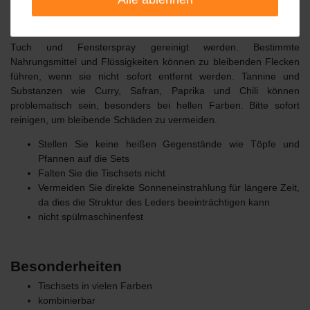
Pflegehinweise
Tischsets und Glasuntersetzer können einfach mit einem feuchten
Tuch und Fensterspray gereinigt werden.
Bestimmte
Nahrungsmittel und Flüssigkeiten können zu bleibenden Flecken
führen, wenn sie nicht sofort entfernt werden.
Tannine und
Substanzen wie Curry, Safran, Paprika und Chili können
problematisch sein, besonders bei hellen Farben.
Bitte sofort
reinigen, um bleibende Schäden zu vermeiden.
Stellen Sie keine heißen Gegenstände wie Töpfe und
Pfannen auf die Sets
Falten Sie die Tischsets nicht
Vermeiden Sie direkte Sonneneinstrahlung für längere Zeit,
da dies die Struktur des Leders beeinträchtigen kann
nicht spülmaschinenfest
Besonderheiten
Tischsets in vielen Farben
kombinierbar