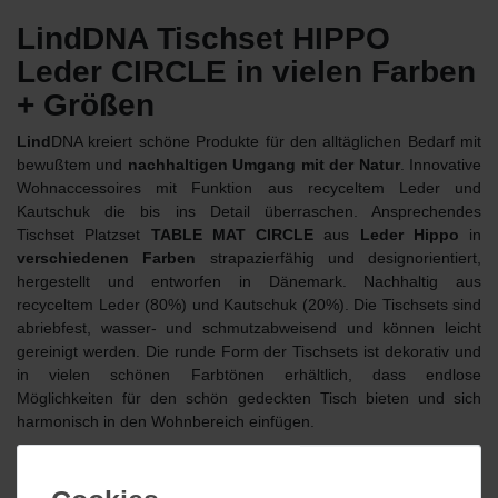
LindDNA Tischset HIPPO
Leder CIRCLE in vielen Farben
+ Größen
Lind
DNA kreiert schöne Produkte für den alltäglichen Bedarf mit
bewußtem und
nachhaltigen Umgang mit der Natur
. Innovative
Wohnaccessoires mit Funktion aus recyceltem Leder und
Kautschuk die bis ins Detail überraschen. Ansprechendes
Tischset Platzset
TABLE MAT CIRCLE
aus
Leder Hippo
in
verschiedenen Farben
strapazierfähig und designorientiert,
hergestellt und entworfen in Dänemark. Nachhaltig aus
recyceltem Leder (80%) und Kautschuk (20%). Die Tischsets sind
abriebfest, wasser- und schmutzabweisend und können leicht
gereinigt werden. Die runde Form der Tischsets ist dekorativ und
in vielen schönen Farbtönen erhältlich, dass endlose
Möglichkeiten für den schön gedeckten Tisch bieten und sich
harmonisch in den Wohnbereich einfügen.
Das recycelte Leder von LindDNA ist in verschiedenen
Oberflächenstrukturen, Mustern und Farben erhältlich. Alle