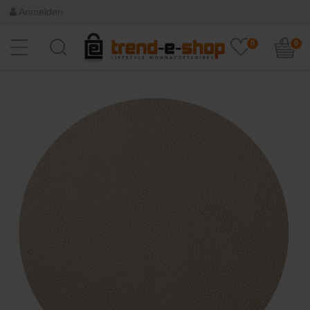
Anmelden
0
0