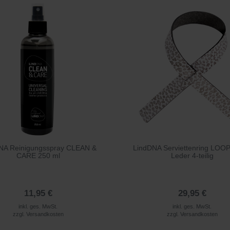
NA Reinigungsspray CLEAN &
LindDNA Serviettenring LOOP
CARE 250 ml
Leder 4-teilig
11,95 €
29,95 €
inkl. ges. MwSt.
inkl. ges. MwSt.
zzgl.
Versandkosten
zzgl.
Versandkosten