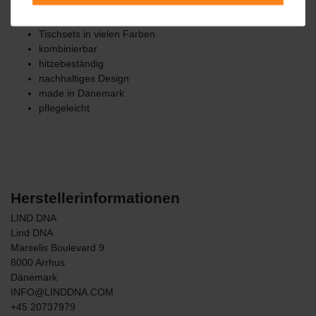
Besonderheiten
Tischsets in vielen Farben
kombinierbar
hitzebeständig
nachhaltiges Design
made in Dänemark
pflegeleicht
Herstellerinformationen
LIND DNA
Lind DNA
Marselis Boulevard
9
8000
Arrhus
Dänemark
INFO@LINDDNA.COM
+45 20737979