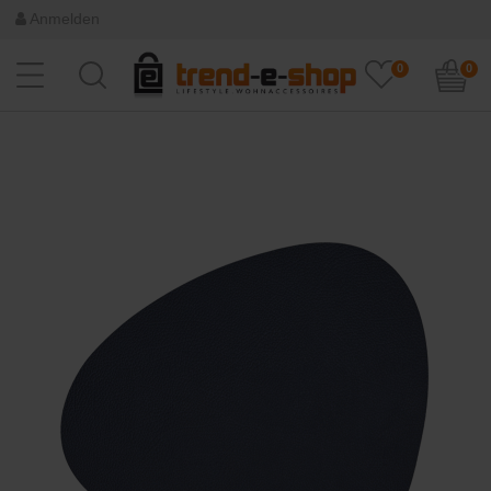
Anmelden
0
0