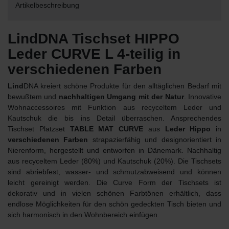
Artikelbeschreibung
LindDNA Tischset HIPPO
Leder CURVE L 4-teilig in
verschiedenen Farben
Lind
DNA kreiert schöne Produkte für den alltäglichen Bedarf mit
bewußtem und
nachhaltigen Umgang mit der Natur
. Innovative
Wohnaccessoires mit Funktion aus recyceltem Leder und
Kautschuk die bis ins Detail überraschen. Ansprechendes
Tischset Platzset
TABLE MAT CURVE
aus
Leder Hippo
in
verschiedenen Farben
strapazierfähig und designorientiert in
Nierenform, hergestellt und entworfen in Dänemark. Nachhaltig
aus recyceltem Leder (80%) und Kautschuk (20%). Die Tischsets
sind abriebfest, wasser- und schmutzabweisend und können
leicht gereinigt werden. Die Curve Form der Tischsets ist
dekorativ und in vielen schönen Farbtönen erhältlich, dass
endlose Möglichkeiten für den schön gedeckten Tisch bieten und
sich harmonisch in den Wohnbereich einfügen.