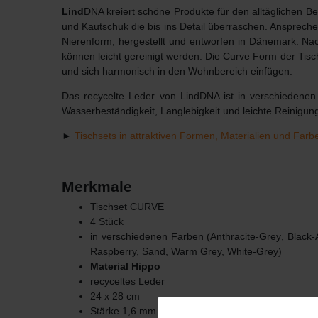
Lind
DNA kreiert schöne Produkte für den alltäglichen 
und Kautschuk die bis ins Detail überraschen. Ansprech
Nierenform, hergestellt und entworfen in Dänemark. Na
können leicht gereinigt werden. Die Curve Form der Tisch
und sich harmonisch in den Wohnbereich einfügen.
Das recycelte Leder von LindDNA ist in verschiedenen 
Wasserbeständigkeit, Langlebigkeit und leichte Reinigun
►
Tischsets in attraktiven Formen, Materialien und Farb
Merkmale
Tischset CURVE
4 Stück
in verschiedenen Farben (A
nthracite-Grey
, Black
Raspberry, Sand, Warm Grey, White-Grey)
Material Hippo
recyceltes Leder
24 x 28 cm
Stärke 1,6 mm