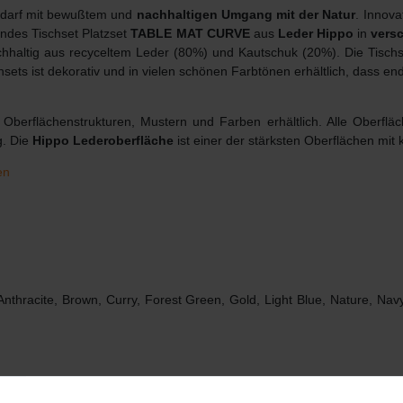
Bedarf mit bewußtem und
nachhaltigen Umgang mit der Natur
. Innov
endes Tischset Platzset
TABLE MAT CURVE
aus
Leder Hippo
in
vers
chhaltig aus recyceltem Leder (80%) und Kautschuk (20%). Die Tisch
sets ist dekorativ und in vielen schönen Farbtönen erhältlich, dass e
Oberflächenstrukturen, Mustern und Farben erhältlich. Alle Oberfläc
g. Die
Hippo Lederoberfläche
ist einer der stärksten Oberflächen mit 
en
-Anthracite, Brown, Curry, Forest Green, Gold, Light Blue, Nature, Na