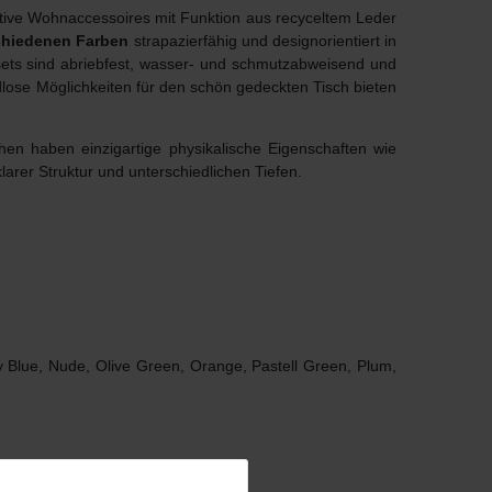
ative Wohnaccessoires mit Funktion aus recyceltem Leder
chiedenen Farben
strapazierfähig und designorientiert in
sets sind abriebfest, wasser- und schmutzabweisend und
ndlose Möglichkeiten für den schön gedeckten Tisch bieten
hen haben einzigartige physikalische Eigenschaften wie
klarer Struktur und unterschiedlichen Tiefen.
vy Blue, Nude, Olive Green, Orange, Pastell Green, Plum,