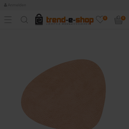
Anmelden
0
0