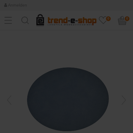
Anmelden
0
0