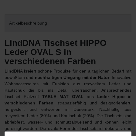
Artikelbeschreibung
LindDNA Tischset HIPPO
Leder OVAL S in
verschiedenen Farben
Lind
DNA kreiert schöne Produkte für den alltäglichen Bedarf mit
bewußtem und
nachhaltigen Umgang mit der Natur
. Innovative
Wohnaccessoires mit Funktion aus recyceltem Leder und
Kautschuk die bis ins Detail überraschen. Ansprechendes
Tischset Platzset
TABLE MAT OVAL
aus
Leder Hippo
in
verschiedenen Farben
strapazierfähig und designorientiert,
hergestellt und entworfen in Dänemark. Nachhaltig aus
recyceltem Leder (80%) und Kautschuk (20%). Die Tischsets sind
abriebfest, wasser- und schmutzabweisend und können leicht
gereinigt werden. Die ovale Form der Tischsets ist dekorativ und
in vielen schönen Farbtönen erhältlich, dass endlose