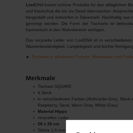
Lind
DNA kreiert schöne Produkte für den alltäglichen 
und Kautschuk die bis ins Detail überraschen. Ansprech
hergestellt und entworfen in Dänemark. Nachhaltig aus
gereinigt werden. Die Form der Tischsets ist dekorat
harmonisch in den Wohnbereich einfügen.
Das recycelte Leder von LindDNA ist in verschiedenen 
Wasserbeständigkeit, Langlebigkeit und leichte Reinigun
►
Tischsets in attraktiven Formen, Materialien und Farb
Merkmale
Tischset SQUARE
4 Stück
in verschiedenen Farben (A
nthracite-Grey
, Black
Raspberry, Sand, Warm Grey, White-Grey)
Material Hippo
recyceltes Leder
28 x 28 cm
Stärke 1,6 mm