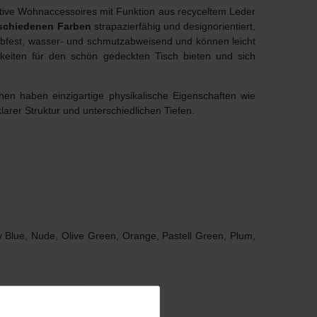
ative Wohnaccessoires mit Funktion aus recyceltem Leder
schiedenen Farben
strapazierfähig und designorientiert,
ebfest, wasser- und schmutzabweisend und können leicht
hkeiten für den schön gedeckten Tisch bieten und sich
hen haben einzigartige physikalische Eigenschaften wie
klarer Struktur und unterschiedlichen Tiefen.
vy Blue, Nude, Olive Green, Orange, Pastell Green, Plum,