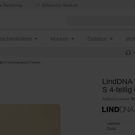
le Beratung
Exklusive Marken
schenkideen
Marken
Outdoor
Woh
ig in verschiedenen Farben
LindDNA 
S 4-teili
Artikelnummer
9
LINDDNA