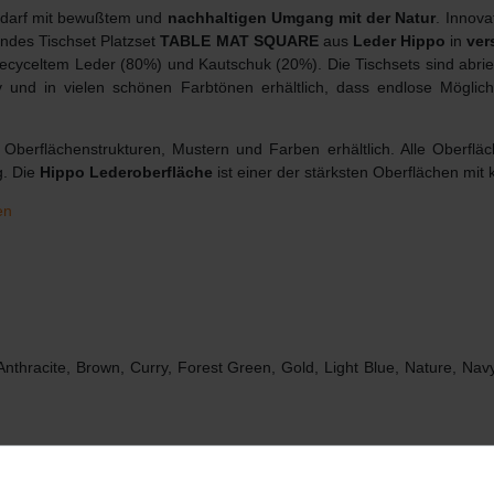
Bedarf mit bewußtem und
nachhaltigen Umgang mit der Natur
. Innov
endes Tischset Platzset
TABLE MAT SQUARE
aus
Leder Hippo
in
ver
 recyceltem Leder (80%) und Kautschuk (20%). Die Tischsets sind abri
iv und in vielen schönen Farbtönen erhältlich, dass endlose Möglic
Oberflächenstrukturen, Mustern und Farben erhältlich. Alle Oberfläc
g. Die
Hippo Lederoberfläche
ist einer der stärksten Oberflächen mit 
en
-Anthracite, Brown, Curry, Forest Green, Gold, Light Blue, Nature, Na