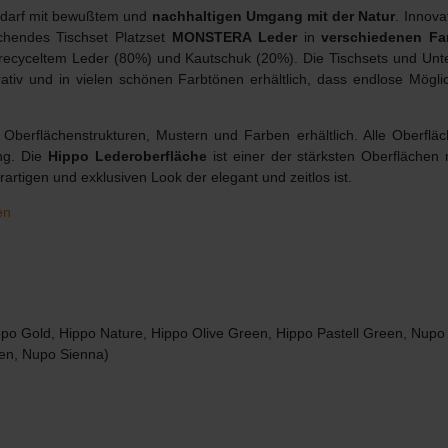
Bedarf mit bewußtem und
nachhaltigen Umgang mit der Natur
. Innov
chendes Tischset Platzset
MONSTERA
Leder
in
verschiedenen F
 recyceltem Leder (80%) und Kautschuk (20%). Die Tischsets und Unt
rativ und in vielen schönen Farbtönen erhältlich, dass endlose Mögli
Oberflächenstrukturen, Mustern und Farben erhältlich. Alle Oberfläc
ung. Die
Hippo Lederoberfläche
ist einer der stärksten Oberflächen 
artigen und exklusiven Look der elegant und zeitlos ist.
en
ppo Gold, Hippo Nature, Hippo Olive Green, Hippo Pastell Green, Nup
en, Nupo Sienna)