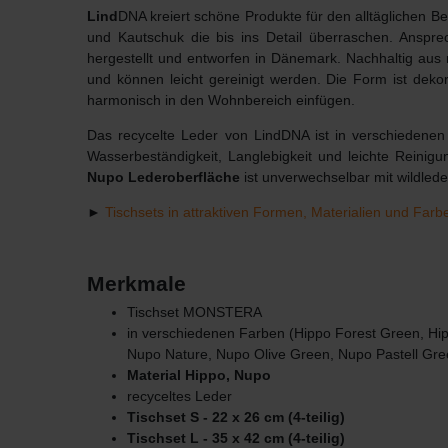
Lind
DNA kreiert schöne Produkte für den alltäglichen 
und Kautschuk die bis ins Detail überraschen. Anspre
hergestellt und entworfen in Dänemark. Nachhaltig aus
und können leicht gereinigt werden. Die Form ist deko
harmonisch in den Wohnbereich einfügen.
Das recycelte Leder von LindDNA ist in verschiedenen 
Wasserbeständigkeit, Langlebigkeit und leichte Reinig
Nupo Lederoberfläche
ist unverwechselbar mit wildleder
►
Tischsets in attraktiven Formen, Materialien und Farb
Merkmale
Tischset MONSTERA
in verschiedenen Farben (Hippo Forest Green, Hi
Nupo Nature, Nupo Olive Green, Nupo Pastell Gre
Material Hippo, Nupo
recyceltes Leder
Tischset S - 22 x 26 cm (4-teilig)
Tischset L - 35 x 42 cm (4-teilig)