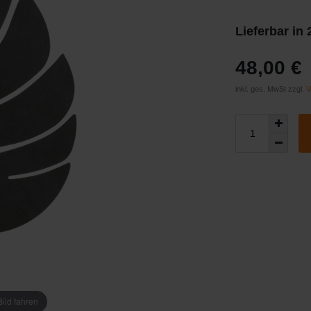
Lieferbar in
48,00 €
inkl. ges. MwSt zzgl.
V
ild fahren