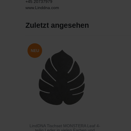
+45 20737979
www.Linddna.com
Zuletzt angesehen
NEU
LindDNA Tischset MONSTERA Leaf 4-
teilig Leder in vielen Farben und