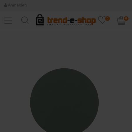
Anmelden
0
0