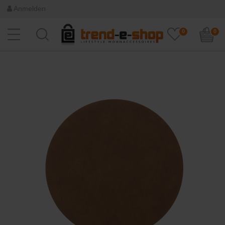
Anmelden
0
0